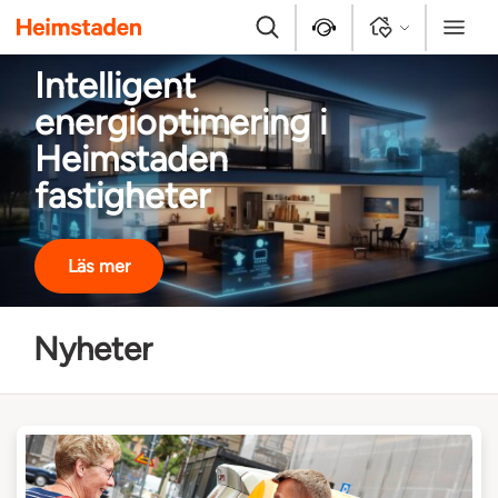
Heimstaden
Sök
Kontakt
Logga in
Meny
Intelligent
energioptimering i
Heimstaden
fastigheter
Läs mer
Nyheter