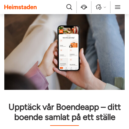
Heimstaden
Sök
Kontakt
Logga in
Meny
Upptäck vår Boendeapp – ditt
boende samlat på ett ställe