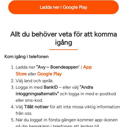
Ladda ner i Google Play
Allt du behöver veta för att komma
igång
Kom igång i telefonen
Ladda ner
”Avy – Boendeappen
” i
App
Store
eller
Google Play
Välj land och språk.
Logga in med
BankID
– eller välj
”Andra
inloggningsalternativ”
och logga in med e-postkod
eller sms-kod.
Välj
Tillåt notiser
för att inte missa viktig information
från oss.
När du loggat in första gången kommer app-ikonen
på din hemskärm i telefonen att ändras till