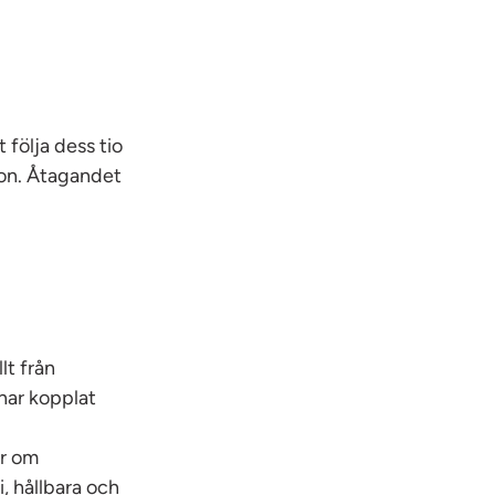
 följa dess tio
tion. Åtagandet
lt från
 har kopplat
ar om
i, hållbara och