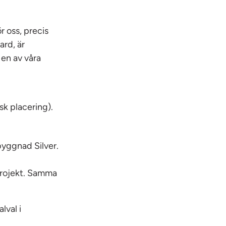
r oss, precis
ard, är
 en av våra
sk placering).
byggnad Silver.
projekt. Samma
lval i