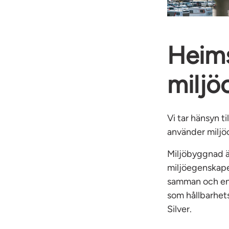
Heim
miljö
Vi tar hänsyn t
använder miljö
Miljöbyggnad är
miljöegenskaper
samman och en f
som hållbarhets
Silver.