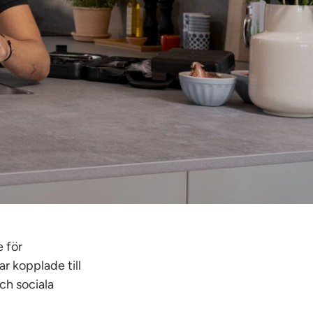
e för
ar kopplade till
ch sociala