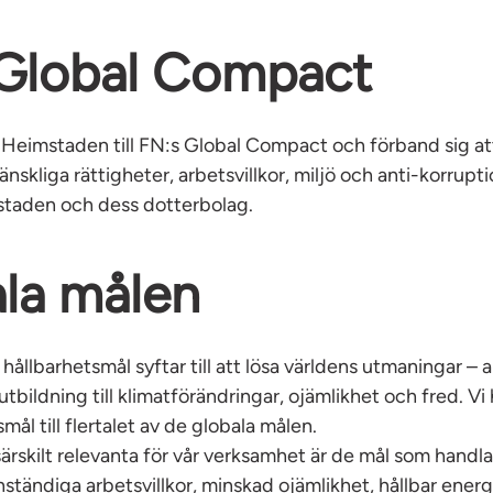
Global Compact
 Heimstaden till FN:s Global Compact och förband sig att
nskliga rättigheter, arbetsvillkor, miljö och anti-korrup
taden och dess dotterbolag.
la målen
hållbarhetsmål syftar till att lösa världens utmaningar – al
tbildning till klimatförändringar, ojämlikhet och fred. Vi
mål till flertalet av de globala målen.
ärskilt relevanta för vår verksamhet är de mål som handl
nständiga arbetsvillkor, minskad ojämlikhet, hållbar energ