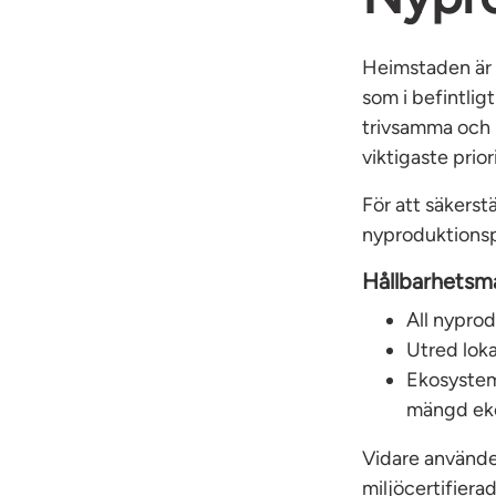
Heimstaden är e
som i befintlig
trivsamma och m
viktigaste prior
För att säkerst
nyproduktionspr
Hållbarhetsm
All nypro
Utred loka
Ekosystem
mängd eko
Vidare använde
miljöcertifiera