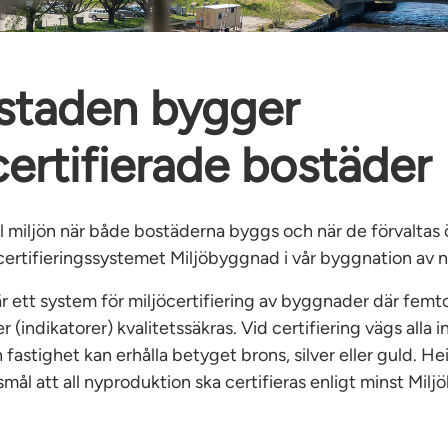
staden bygger
certifierade bostäder
ill miljön när både bostäderna byggs och när de förvaltas ö
certifieringssystemet Miljöbyggnad i vår byggnation av 
 ett system för miljöcertifiering av byggnader där femto
 (indikatorer) kvalitetssäkras. Vid certifiering vägs alla i
astighet kan erhålla betyget brons, silver eller guld. H
mål att all nyproduktion ska certifieras enligt minst Mil