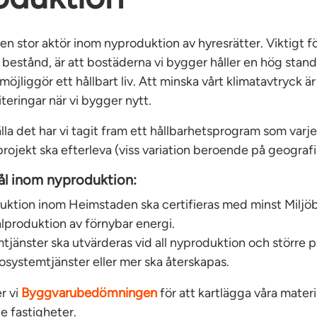
n stor aktör inom nyproduktion av hyresrätter. Viktigt fö
t bestånd, är att bostäderna vi bygger håller en hög stand
öjliggör ett hållbart liv. Att minska vårt klimatavtryck är
iteringar när vi bygger nytt.
älla det har vi tagit fram ett hållbarhetsprogram som varje
ojekt ska efterleva (viss variation beroende på geografi
ål inom nyproduktion:
duktion inom Heimstaden ska certifieras med minst Miljö
lproduktion av förnybar energi.
tjänster ska utvärderas vid all nyproduktion och större 
systemtjänster eller mer ska återskapas.
Byggvarubedömningen
r vi
för att kartlägga våra materia
de fastigheter.