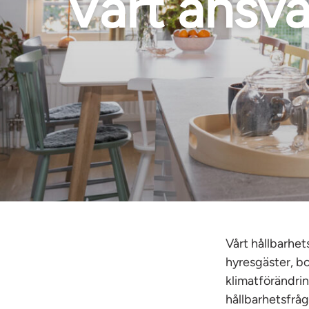
Vårt ansva
Vårt hållbarhet
hyresgäster, bol
klimatförändrin
hållbarhetsfrå