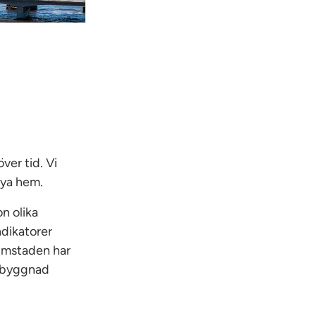
ver tid. Vi
nya hem.
n olika
ndikatorer
eimstaden har
jöbyggnad