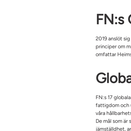
FN:s 
2019 anslöt sig
principer om mä
omfattar Heims
Globa
FN:s 17 globala 
fattigdom och u
våra hållbarhets
De mål som är s
jämställdhet, a