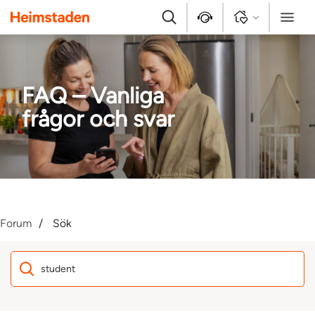
Heimstaden
Sök
Kontakt
Logga in
Meny
FAQ – Vanliga
frågor och svar
Forum
Sök