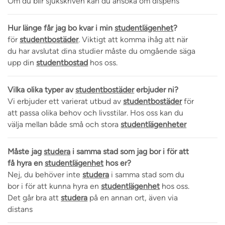
Om du blir sjukskriven kan du ansöka om dispens
Hur länge får jag bo kvar i min
studentlägenhet
?
för
studentbostäder
. Viktigt att komma ihåg att när
du har avslutat dina studier måste du omgående säga
upp din
studentbostad
hos oss.
Vilka olika typer av
studentbostäder
erbjuder ni?
Vi erbjuder ett varierat utbud av
studentbostäder
för
att passa olika behov och livsstilar. Hos oss kan du
välja mellan både små och stora
studentlägenheter
Måste jag
studera
i samma stad som jag bor i för att
få hyra en
studentlägenhet
hos er?
Nej, du behöver inte
studera
i samma stad som du
bor i för att kunna hyra en
studentlägenhet
hos oss.
Det går bra att
studera
på en annan ort, även via
distans