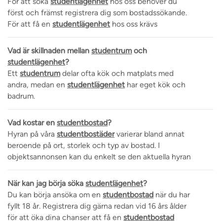
För att söka
studentlägenhet
hos oss behöver du
först och främst registrera dig som bostadssökande.
För att få en
studentlägenhet
hos oss krävs
Vad är skillnaden mellan
studentrum
och
studentlägenhet
?
Ett
studentrum
delar ofta kök och matplats med
andra, medan en
studentlägenhet
har eget kök och
badrum.
Vad kostar en
studentbostad
?
Hyran på våra
studentbostäder
varierar bland annat
beroende på ort, storlek och typ av bostad. I
objektsannonsen kan du enkelt se den aktuella hyran
När kan jag börja söka
studentlägenhet
?
Du kan börja ansöka om en
studentbostad
när du har
fyllt 18 år. Registrera dig gärna redan vid 16 års ålder
för att öka dina chanser att få en
studentbostad