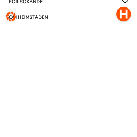
FÖR SÖKANDE
OM HEIMSTADEN
FÖLJ OSS I ANDRA MEDIER
LinkedIn
Instagram
Facebook
0770–111 050
Kontakt
Ändra webbsida
Översätt denna sida