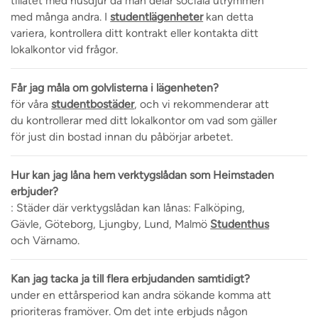
tillåtet med husdjur då man delar sociala utrymmen
med många andra. I
studentlägenheter
kan detta
variera, kontrollera ditt kontrakt eller kontakta ditt
lokalkontor vid frågor.
Får jag måla om golvlisterna i lägenheten?
för våra
studentbostäder
, och vi rekommenderar att
du kontrollerar med ditt lokalkontor om vad som gäller
för just din bostad innan du påbörjar arbetet.
Hur kan jag låna hem verktygslådan som Heimstaden
erbjuder?
: Städer där verktygslådan kan lånas: Falköping,
Gävle, Göteborg, Ljungby, Lund, Malmö
Studenthus
och Värnamo.
Kan jag tacka ja till flera erbjudanden samtidigt?
under en ettårsperiod kan andra sökande komma att
prioriteras framöver. Om det inte erbjuds någon