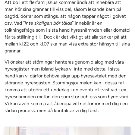
Att bo i ett flerfamiljshus kommer ändå att innebära att
man hör sina grannar till viss del, såsom lekande barn på
dagtid, dörrar som stängs, att någon tappar något i golvet
osv. Vad ”
inte skäligen bör tålas
” innebär är en
tolkningsfråga som i sista hand hyresnämnden eller domstol
får ta ställning till. Dock är det viktigt att alla tänker på att
mellan kl.22 och kl.07 ska man visa extra stor hänsyn till sina
grannar.
Vi önskar att störningar hanteras genom dialog med våra
hyresgäster men ibland lyckas vi inte med detta. I sista
hand kan vi därför behöva säga upp hyresavtalet med den
störande hyresgästen. Störningsjournalen kan i dessa fall
komma att utgöra ett underlag i en eventuell tvist vid t.ex.
hyresnämnden mellan den som stör och oss som hyresvärd.
Vi kan även komma att åberopa vittnesförhör med dig i en
sådan process, men då kontaktar vi dig först.