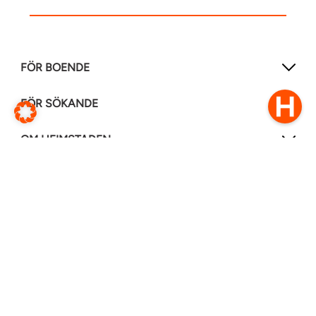
FÖR BOENDE
FÖR SÖKANDE
OM HEIMSTADEN
FÖLJ OSS I ANDRA MEDIER
LinkedIn
Instagram
Facebook
0770–111 050
Kontakt