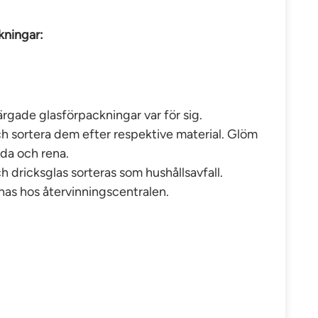
kningar:
rgade glasförpackningar var för sig.
ch sortera dem efter respektive material. Glöm
mda och rena.
h dricksglas sorteras som hushållsavfall.
nas hos återvinningscentralen.