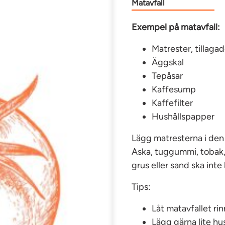
Matavfall
Exempel på matavfall:
Matrester, tillagad
Äggskal
Tepåsar
Kaffesump
Kaffefilter
Hushållspapper
Lägg matresterna i den
Aska, tuggummi, tobak, 
grus eller sand ska inte 
Tips:
Låt matavfallet rin
Lägg gärna lite hu