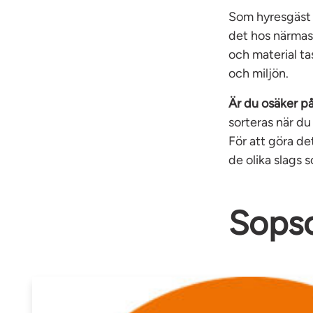
Som hyresgäst h
det hos närmas
och material ta
och miljön.
Är du osäker på
sorteras när d
För att göra det
de olika slags 
Sopso