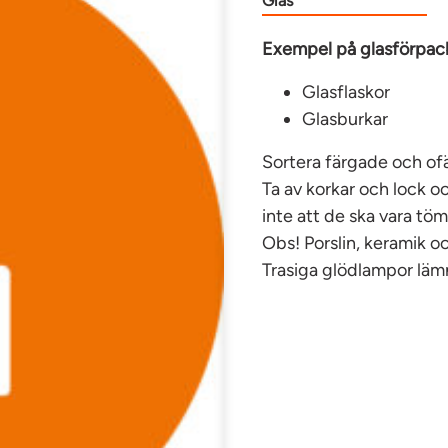
Glas
Exempel på glasförpac
Glasflaskor
Glasburkar
Sortera färgade och ofä
Ta av korkar och lock o
inte att de ska vara tö
Obs! Porslin, keramik oc
Trasiga glödlampor läm