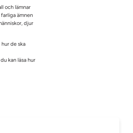
all och lämnar
 farliga ämnen
människor, djur
 hur de ska
r du kan läsa hur