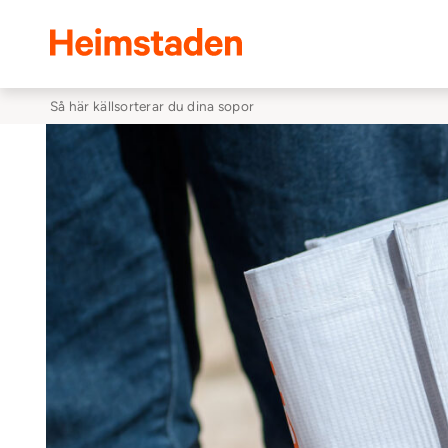
Heimstaden
Så här källsorterar du dina sopor