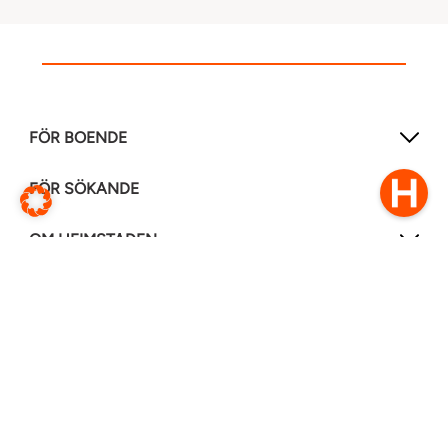
FÖR BOENDE
FÖR SÖKANDE
OM HEIMSTADEN
FÖLJ OSS I ANDRA MEDIER
LinkedIn
Instagram
Facebook
0770–111 050