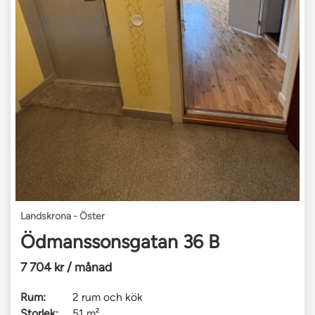
Landskrona - Öster
Ödmanssonsgatan 36 B
7 704 kr / månad
Rum:
2 rum och kök
Storlek:
51 m²