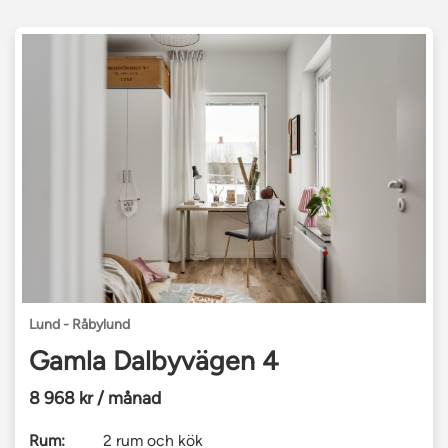
Lund - Råbylund
Gamla Dalbyvägen 4
8 968 kr / månad
Rum:
2 rum och kök