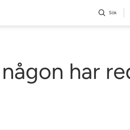
Sök
någon har re