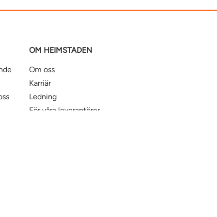
OM HEIMSTADEN
ande
Om oss
Karriär
oss
Ledning
För våra leverantörer
Business Partner Principles
ntbostad
Heimstaden Bostad
Tillgänglighet
© Hei