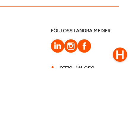
FÖLJ OSS I ANDRA MEDIER
LinkedIn
Instagram
Facebook
0770–111 050
Kontakt
mstaden 2026
Cookies
GDPR - Behandling av personuppgifter