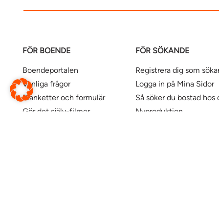
FÖR BOENDE
FÖR SÖKANDE
Boendeportalen
Registrera dig som sök
Vanliga frågor
Logga in på Mina Sidor
Blanketter och formulär
Så söker du bostad hos 
Gör det själv-filmer
Nyproduktion
Våra kontor
Uthyrningspolicy
Uthyrningspolicy stude
Här finns våra bostäder
Ändra webbsida
Översätt denna sida