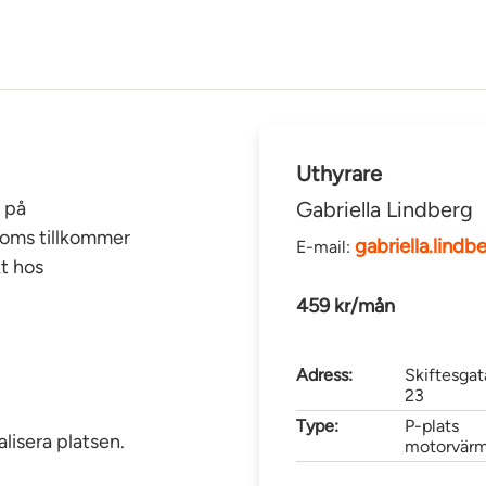
Uthyrare
 på
Gabriella Lindberg
Moms tillkommer
gabriella.lin
E-mail:
t hos
459 kr/mån
Adress:
Skiftesgat
23
Type:
P-plats
lisera platsen.
motorvärm