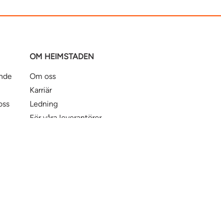
OM HEIMSTADEN
ande
Om oss
Karriär
oss
Ledning
För våra leverantörer
Business Partner Principles
ntbostad
Heimstaden Bostad
Tillgänglighet
© Hei