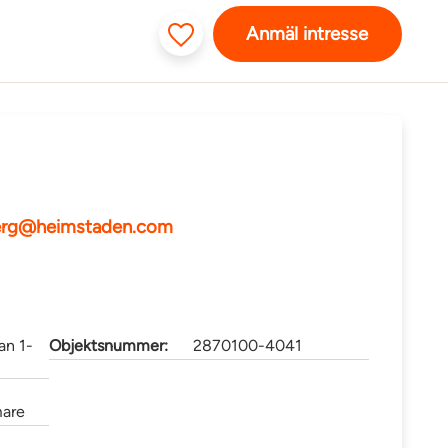
Anmäl intresse
dberg@heimstaden.com
an 1-
Objektsnummer:
2870100-4041
are