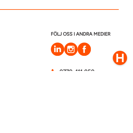
FÖLJ OSS I ANDRA MEDIER
LinkedIn
Instagram
Facebook
0770–111 050
Kontakt
mstaden 2026
Cookies
GDPR - Behandling av personuppgifter