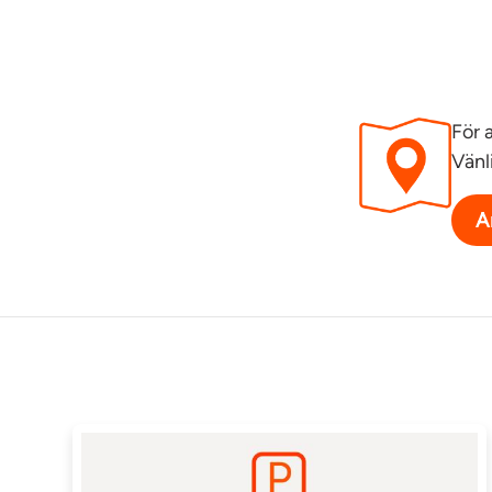
För 
Vänl
A