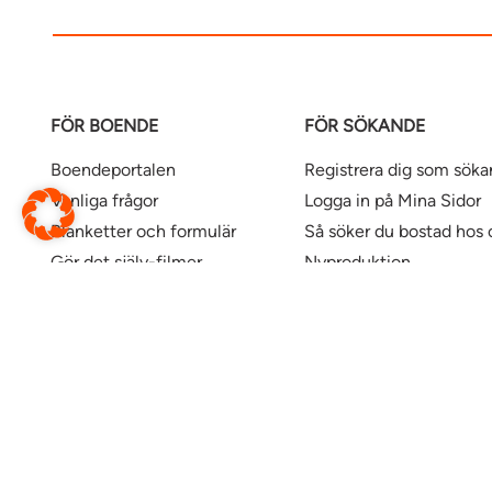
FÖR BOENDE
FÖR SÖKANDE
Boendeportalen
Registrera dig som sök
Vanliga frågor
Logga in på Mina Sidor
Blanketter och formulär
Så söker du bostad hos 
Gör det själv-filmer
Nyproduktion
Våra kontor
Uthyrningspolicy
Uthyrningspolicy stude
Här finns våra bostäder
Ändra webbsida
Översätt denna sida