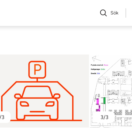
Sök
/3
3/3