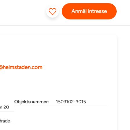
Anmäl intresse
@heimstaden.com
Objektsnummer:
1509102-3015
n 20
drade