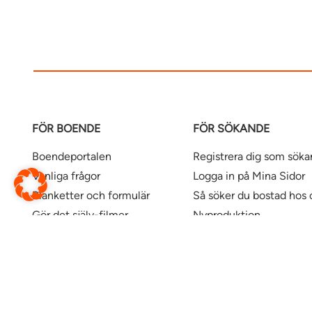
FÖR BOENDE
FÖR SÖKANDE
Boendeportalen
Registrera dig som sök
Vanliga frågor
Logga in på Mina Sidor
Blanketter och formulär
Så söker du bostad hos 
Gör det själv-filmer
Nyproduktion
Våra kontor
Uthyrningspolicy
Uthyrningspolicy stude
Här finns våra bostäder