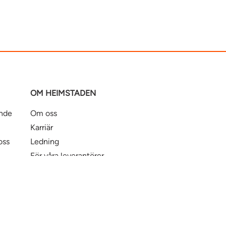
OM HEIMSTADEN
ande
Om oss
Karriär
oss
Ledning
För våra leverantörer
Business Partner Principles
ntbostad
Heimstaden Bostad
Tillgänglighet