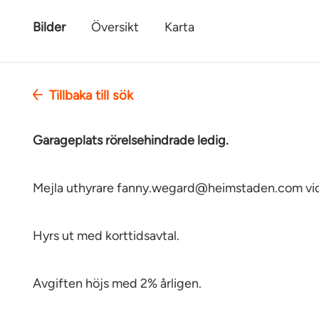
Bilder
Översikt
Karta
Tillbaka till sök
Garageplats rörelsehindrade ledig.
Mejla uthyrare fanny.wegard@heimstaden.com vid
Hyrs ut med korttidsavtal.
Avgiften höjs med 2% årligen.