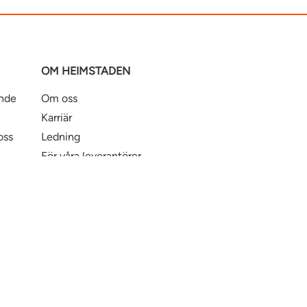
OM HEIMSTADEN
ande
Om oss
Karriär
oss
Ledning
För våra leverantörer
Business Partner Principles
ntbostad
Heimstaden Bostad
Tillgänglighet
© Hei