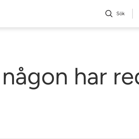
Sök
någon har re