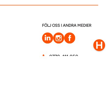
FÖLJ OSS I ANDRA MEDIER
LinkedIn
Instagram
Facebook
0770–111 050
Kontakt
mstaden 2026
Cookies
GDPR - Behandling av personuppgifter