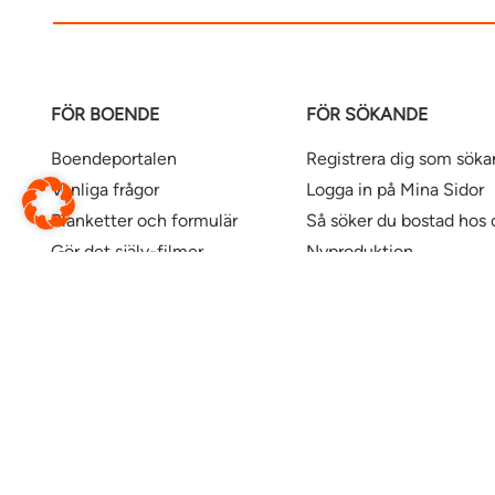
FÖR BOENDE
FÖR SÖKANDE
Boendeportalen
Registrera dig som sök
Vanliga frågor
Logga in på Mina Sidor
Blanketter och formulär
Så söker du bostad hos 
Gör det själv-filmer
Nyproduktion
Våra kontor
Uthyrningspolicy
Uthyrningspolicy stude
Här finns våra bostäder
Ändra webbsida
Översätt denna sida