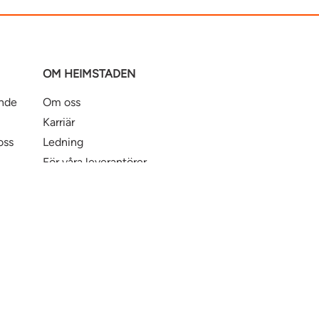
OM HEIMSTADEN
ande
Om oss
Karriär
oss
Ledning
För våra leverantörer
Business Partner Principles
ntbostad
Heimstaden Bostad
Tillgänglighet
© Hei