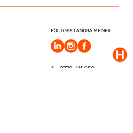
FÖLJ OSS I ANDRA MEDIER
LinkedIn
Instagram
Facebook
0770–111 050
Kontakt
mstaden 2026
Cookies
GDPR - Behandling av personuppgifter