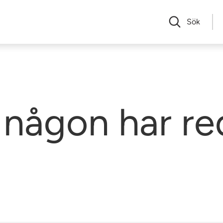
Sök
någon har re