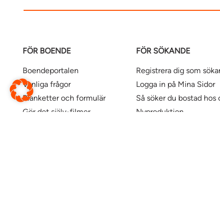
FÖR BOENDE
FÖR SÖKANDE
Boendeportalen
Registrera dig som sök
Vanliga frågor
Logga in på Mina Sidor
Blanketter och formulär
Så söker du bostad hos 
Gör det själv-filmer
Nyproduktion
Våra kontor
Uthyrningspolicy
Uthyrningspolicy stude
Här finns våra bostäder
Ändra webbsida
Översätt denna sida