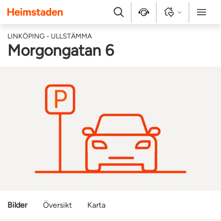
Heimstaden
Sök
Kontakt
Logga in
Meny
LINKÖPING - ULLSTÄMMA
Morgongatan 6
Bilder
Översikt
Karta