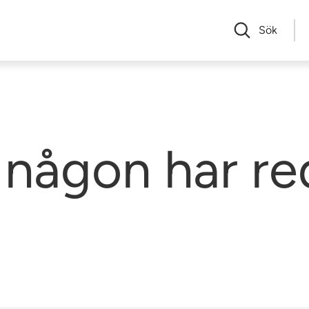
Sök
någon har re