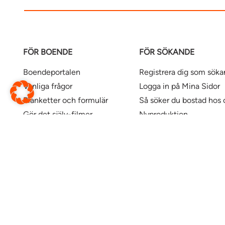
FÖR BOENDE
FÖR SÖKANDE
Boendeportalen
Registrera dig som sök
Vanliga frågor
Logga in på Mina Sidor
Blanketter och formulär
Så söker du bostad hos 
Gör det själv-filmer
Nyproduktion
Våra kontor
Uthyrningspolicy
Uthyrningspolicy stude
Här finns våra bostäder
Ändra webbsida
Översätt denna sida