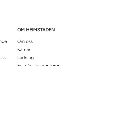
OM HEIMSTADEN
ande
Om oss
Karriär
oss
Ledning
För våra leverantörer
Business Partner Principles
ntbostad
Heimstaden Bostad
Tillgänglighet
© Hei