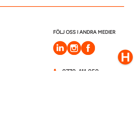
FÖLJ OSS I ANDRA MEDIER
LinkedIn
Instagram
Facebook
0770–111 050
Kontakt
mstaden 2026
Cookies
GDPR - Behandling av personuppgifter