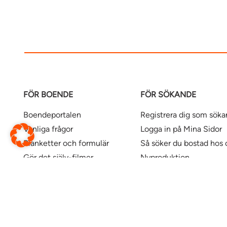
FÖR BOENDE
FÖR SÖKANDE
Boendeportalen
Registrera dig som sök
Vanliga frågor
Logga in på Mina Sidor
Blanketter och formulär
Så söker du bostad hos 
Gör det själv-filmer
Nyproduktion
Våra kontor
Uthyrningspolicy
Uthyrningspolicy stude
Här finns våra bostäder