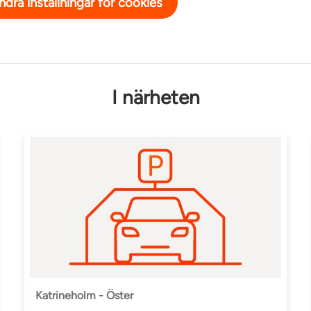
ndra inställningar för cookies
I närheten
Katrineholm - Öster