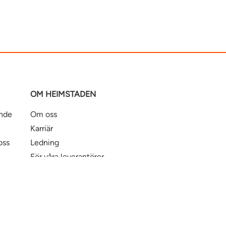
OM HEIMSTADEN
ande
Om oss
Karriär
oss
Ledning
För våra leverantörer
Business Partner Principles
ntbostad
Heimstaden Bostad
Tillgänglighet