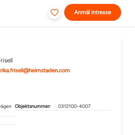
Anmäl intresse
risell
drika.frisell@heimstaden.com
vägen
Objektsnummer:
0312100-4007