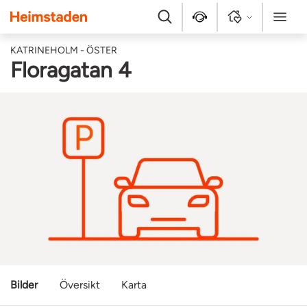
Heimstaden
Sök
Kontakt
Logga in
Meny
KATRINEHOLM - ÖSTER
Floragatan 4
Bilder
Översikt
Karta