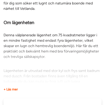
för dig som söker ett lugnt och naturnära boende med
närhet till Vetlanda.
Om lägenheten
Denna välplanerade lägenhet om 75 kvadratmeter ligger i
en mindre fastighet med endast fyra lägenheter, vilket
skapar en lugn och hemtrevlig boendemiljö. Här får du ett
praktiskt och bekvämt hem med bra förvaringsmöjligheter
och trevliga sällskapsytor.
Lägenheten är utrustad med stor kyl och frys samt badrum
med dusch. Från bostaden finns även tillgång till en
balkong där du kan njuta av frisk luft och lugna
omgivningar. En parkeringsplats ingår till lägenheten.
+ Läs mer
Fiber är indraget via Njudung Energi, vilket ger goda