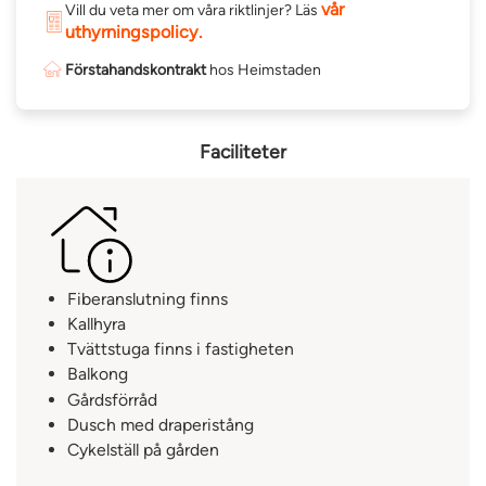
vår
Vill du veta mer om våra riktlinjer? Läs
bekvämligheter.
uthyrningspolicy.
Förstahandskontrakt
hos Heimstaden
Kontakta oss
Varmt välkommen att boka en visning på hemsidan av
Faciliteter
denna trevliga lägenhet i Skede.
Fiberanslutning finns
Kallhyra
Tvättstuga finns i fastigheten
Balkong
Gårdsförråd
Dusch med draperistång
Cykelställ på gården