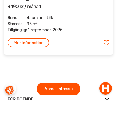
9 190 kr / månad
Rum:
4 rum och kök
Storlek:
95 m²
Tillgänglig:
1 september, 2026
Mer information
Anmäl intresse
FÖR BOENDE
FÖR SÖKANDE