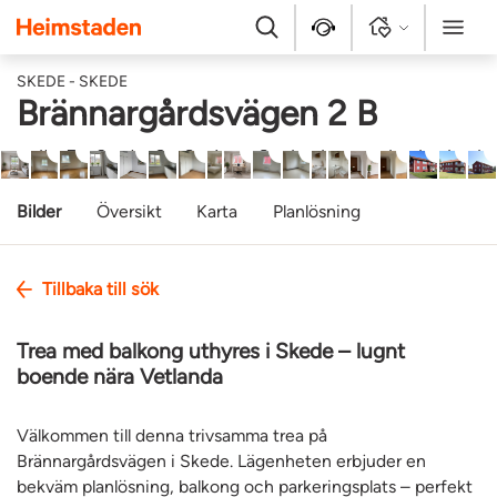
Heimstaden
Sök
Kontakt
Logga in
Meny
SKEDE - SKEDE
Brännargårdsvägen 2 B
1/18
2/18
3/18
4/18
5/18
6/18
7/18
8/18
9/18
10/18
11/18
12/18
13/18
14/18
15/18
16/18
17
Bilder
Översikt
Karta
Planlösning
Tillbaka till sök
Trea med balkong uthyres i Skede – lugnt
boende nära Vetlanda
Välkommen till denna trivsamma trea på
Brännargårdsvägen i Skede. Lägenheten erbjuder en
bekväm planlösning, balkong och parkeringsplats – perfekt