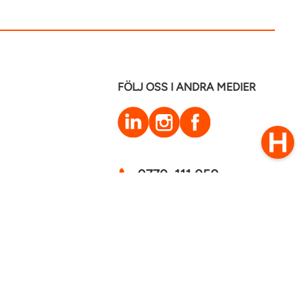
FÖLJ OSS I ANDRA MEDIER
LinkedIn
Instagram
Facebook
0770–111 050
Kontakt
mstaden 2026
Cookies
GDPR - Behandling av personuppgifter