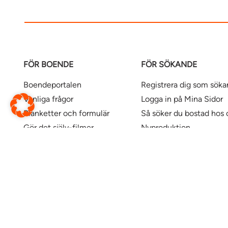
FÖR BOENDE
FÖR SÖKANDE
Boendeportalen
Registrera dig som sök
Vanliga frågor
Logga in på Mina Sidor
Blanketter och formulär
Så söker du bostad hos 
Gör det själv-filmer
Nyproduktion
Våra kontor
Uthyrningspolicy
Uthyrningspolicy stude
Här finns våra bostäder
Ändra webbsida
Översätt denna sida