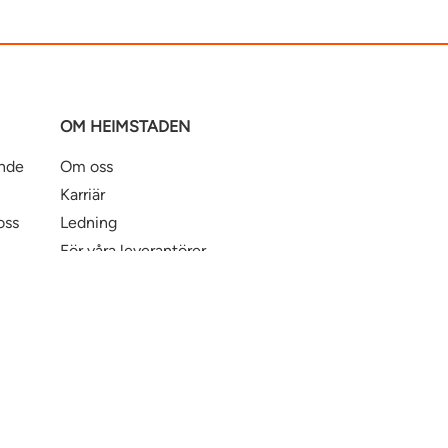
OM HEIMSTADEN
ande
Om oss
Karriär
oss
Ledning
För våra leverantörer
Business Partner Principles
ntbostad
Heimstaden Bostad
Tillgänglighet
© Hei