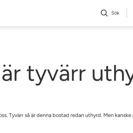
Sök
är tyvärr uth
av oss. Tyvärr så är denna bostad redan uthyrd. Men kansk