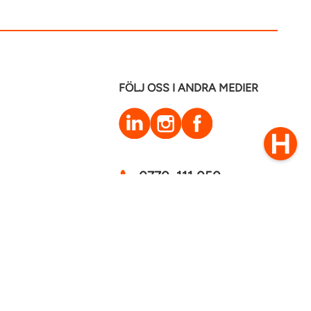
FÖLJ OSS I ANDRA MEDIER
LinkedIn
Instagram
Facebook
0770–111 050
Kontakt
mstaden 2026
Cookies
GDPR - Behandling av personuppgifter