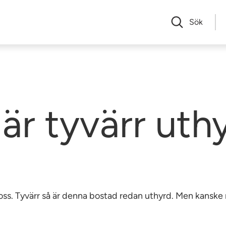
Sök
är tyvärr uth
av oss. Tyvärr så är denna bostad redan uthyrd. Men kansk