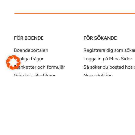
FÖR BOENDE
FÖR SÖKANDE
Boendeportalen
Registrera dig som sök
Vanliga frågor
Logga in på Mina Sidor
Blanketter och formulär
Så söker du bostad hos 
Gör det själv-filmer
Nyproduktion
Våra kontor
Uthyrningspolicy
Uthyrningspolicy stude
Här finns våra bostäder
Ändra webbsida
Översätt denna sida