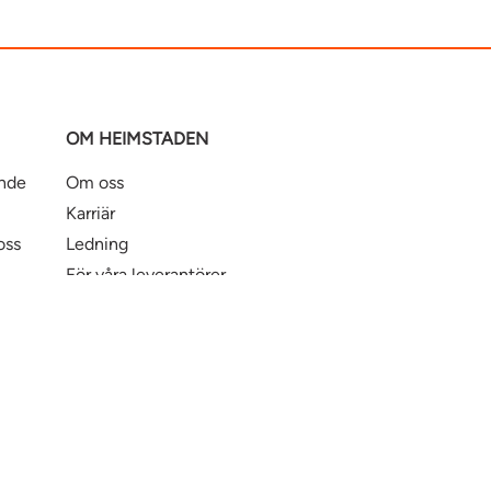
OM HEIMSTADEN
ande
Om oss
Karriär
oss
Ledning
För våra leverantörer
Business Partner Principles
ntbostad
Heimstaden Bostad
Tillgänglighet
© Hei