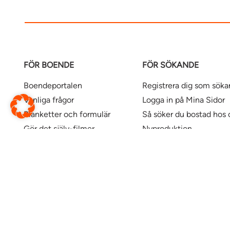
FÖR BOENDE
FÖR SÖKANDE
Boendeportalen
Registrera dig som sök
Vanliga frågor
Logga in på Mina Sidor
Blanketter och formulär
Så söker du bostad hos 
Gör det själv-filmer
Nyproduktion
Våra kontor
Uthyrningspolicy
Uthyrningspolicy stude
Här finns våra bostäder
Ändra webbsida
Översätt denna sida