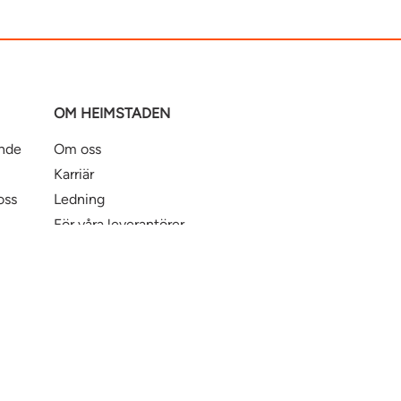
OM HEIMSTADEN
ande
Om oss
Karriär
oss
Ledning
För våra leverantörer
Business Partner Principles
ntbostad
Heimstaden Bostad
Tillgänglighet
© Hei