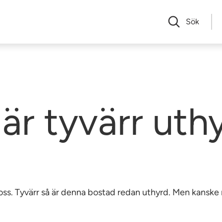
Sök
är tyvärr uth
av oss. Tyvärr så är denna bostad redan uthyrd. Men kansk