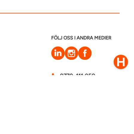
FÖLJ OSS I ANDRA MEDIER
LinkedIn
Instagram
Facebook
0770–111 050
Kontakt
mstaden 2026
Cookies
GDPR - Behandling av personuppgifter