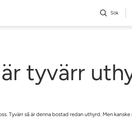
Sök
är tyvärr uth
av oss. Tyvärr så är denna bostad redan uthyrd. Men kansk