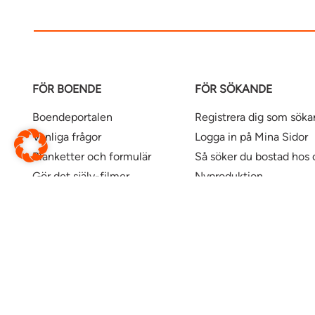
FÖR BOENDE
FÖR SÖKANDE
Boendeportalen
Registrera dig som sök
Vanliga frågor
Logga in på Mina Sidor
Blanketter och formulär
Så söker du bostad hos 
Gör det själv-filmer
Nyproduktion
Våra kontor
Uthyrningspolicy
Uthyrningspolicy stude
Här finns våra bostäder
Ändra webbsida
Översätt denna sida