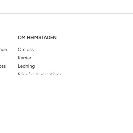
OM HEIMSTADEN
ande
Om oss
Karriär
oss
Ledning
För våra leverantörer
Business Partner Principles
ntbostad
Heimstaden Bostad
Tillgänglighet
© Hei