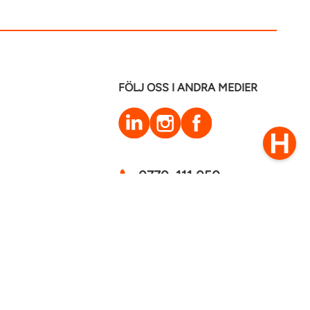
FÖLJ OSS I ANDRA MEDIER
LinkedIn
Instagram
Facebook
0770–111 050
Kontakt
mstaden 2026
Cookies
GDPR - Behandling av personuppgifter