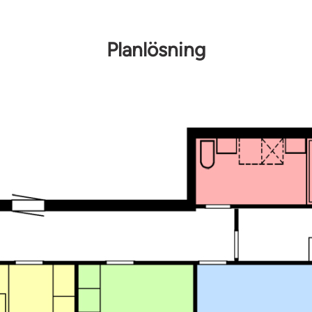
och erbjuder
ör en smidig
Planlösning
att
hyra
fram emot att
aden!