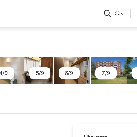
Sök
4/9
5/9
6/9
7/9