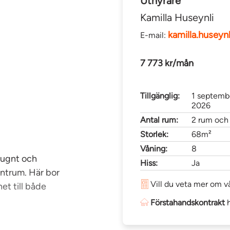
Uthyrare
Kamilla Huseynli
kamilla.husey
E-mail:
7 773 kr/mån
Tillgänglig:
1 septemb
2026
Antal rum:
2 rum och
Storlek:
68m²
Våning:
8
 lugnt och
Hiss:
Ja
ntrum. Här bor
Vill du veta mer om vå
t till både
Förstahandskontrakt
h