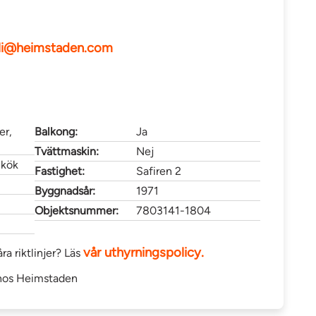
nli@heimstaden.com
er,
Balkong:
Ja
Tvättmaskin:
Nej
 kök
Fastighet:
Safiren 2
Byggnadsår:
1971
Objektsnummer:
7803141-1804
vår uthyrningspolicy.
ra riktlinjer? Läs
os Heimstaden