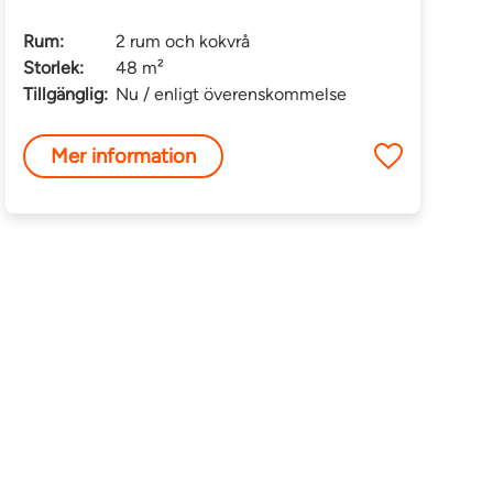
Rum:
2 rum och kokvrå
Storlek:
48 m²
Tillgänglig:
Nu / enligt överenskommelse
Mer information