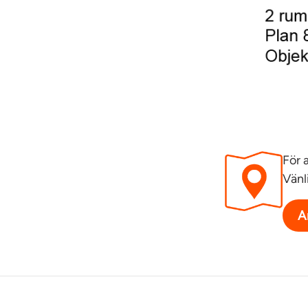
För 
Vänl
A