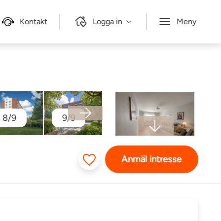
Kontakt
Logga in
Meny
8/9
9/9
Anmäl intresse