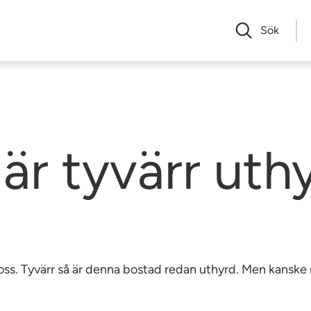
Sök
är tyvärr uth
av oss. Tyvärr så är denna bostad redan uthyrd. Men kansk