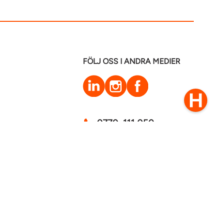
FÖLJ OSS I ANDRA MEDIER
LinkedIn
Instagram
Facebook
0770–111 050
Kontakt
mstaden 2026
Cookies
GDPR - Behandling av personuppgifter