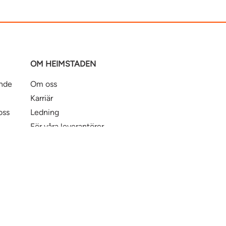
OM HEIMSTADEN
ande
Om oss
Karriär
oss
Ledning
För våra leverantörer
Business Partner Principles
ntbostad
Heimstaden Bostad
Tillgänglighet
© Hei