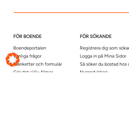
FÖR BOENDE
FÖR SÖKANDE
Boendeportalen
Registrera dig som sök
Vanliga frågor
Logga in på Mina Sidor
Blanketter och formulär
Så söker du bostad hos 
Gör det själv-filmer
Nyproduktion
Våra kontor
Uthyrningspolicy
Uthyrningspolicy stude
Här finns våra bostäder
Ändra webbsida
Översätt denna sida