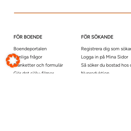
FÖR BOENDE
FÖR SÖKANDE
Boendeportalen
Registrera dig som sök
Vanliga frågor
Logga in på Mina Sidor
Blanketter och formulär
Så söker du bostad hos 
Gör det själv-filmer
Nyproduktion
Våra kontor
Uthyrningspolicy
Uthyrningspolicy stude
Här finns våra bostäder
Ändra webbsida
Översätt denna sida