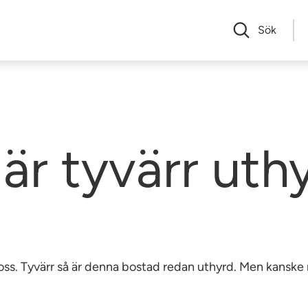
Sök
är tyvärr uth
av oss. Tyvärr så är denna bostad redan uthyrd. Men kansk