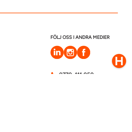
FÖLJ OSS I ANDRA MEDIER
LinkedIn
Instagram
Facebook
0770–111 050
Kontakt
mstaden 2026
Cookies
GDPR - Behandling av personuppgifter