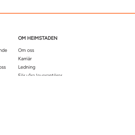
OM HEIMSTADEN
ande
Om oss
Karriär
oss
Ledning
För våra leverantörer
Business Partner Principles
ntbostad
Heimstaden Bostad
Tillgänglighet
© Hei