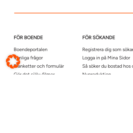
FÖR BOENDE
FÖR SÖKANDE
Boendeportalen
Registrera dig som sök
Vanliga frågor
Logga in på Mina Sidor
Blanketter och formulär
Så söker du bostad hos 
Gör det själv-filmer
Nyproduktion
Våra kontor
Uthyrningspolicy
Uthyrningspolicy stude
Här finns våra bostäder
Ändra webbsida
Översätt denna sida