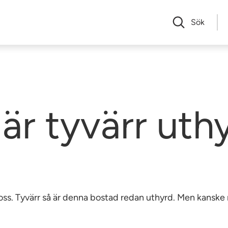
Sök
är tyvärr uth
av oss. Tyvärr så är denna bostad redan uthyrd. Men kansk