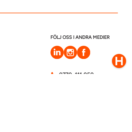
FÖLJ OSS I ANDRA MEDIER
LinkedIn
Instagram
Facebook
0770–111 050
Kontakt
mstaden 2026
Cookies
GDPR - Behandling av personuppgifter