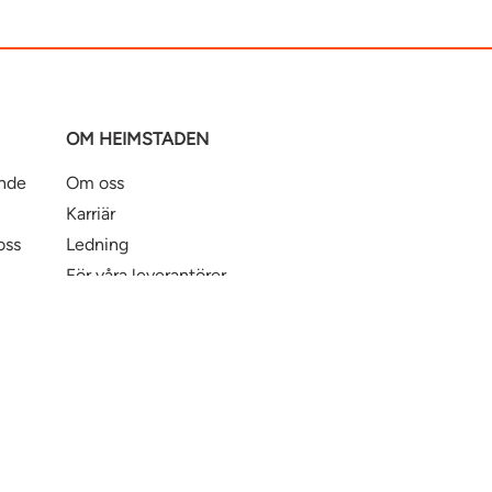
OM HEIMSTADEN
ande
Om oss
Karriär
oss
Ledning
För våra leverantörer
Business Partner Principles
ntbostad
Heimstaden Bostad
Tillgänglighet
© Hei