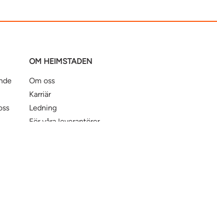
OM HEIMSTADEN
ande
Om oss
Karriär
oss
Ledning
För våra leverantörer
Business Partner Principles
ntbostad
Heimstaden Bostad
Tillgänglighet
© Hei