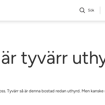
Sök
är tyvärr uth
av oss. Tyvärr så är denna bostad redan uthyrd. Men kansk