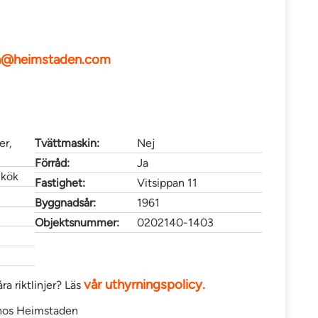
ph@heimstaden.com
er,
Tvättmaskin:
Nej
Förråd:
Ja
 kök
Fastighet:
Vitsippan 11
Byggnadsår:
1961
Objektsnummer:
0202140-1403
vår uthyrningspolicy.
ra riktlinjer? Läs
os Heimstaden