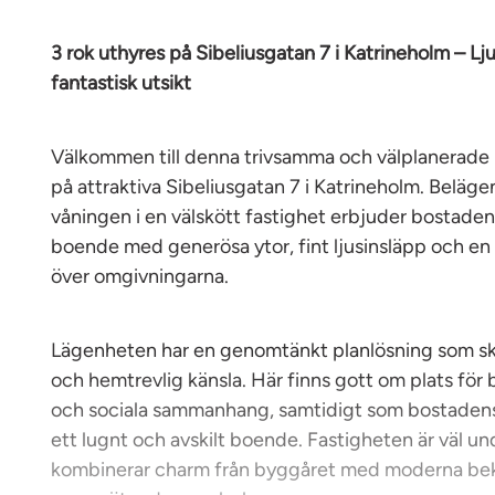
3 rok uthyres på Sibeliusgatan 7 i Katrineholm – L
fantastisk utsikt
Välkommen till denna trivsamma och välplanerade
på attraktiva Sibeliusgatan 7 i Katrineholm. Beläg
våningen i en välskött fastighet erbjuder bostade
boende med generösa ytor, fint ljusinsläpp och en h
över omgivningarna.
Lägenheten har en genomtänkt planlösning som ska
och hemtrevlig känsla. Här finns gott om plats för 
och sociala sammanhang, samtidigt som bostadens
ett lugnt och avskilt boende. Fastigheten är väl u
kombinerar charm från byggåret med moderna be