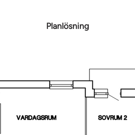
Planlösning
r, ett lugnt och
adens utbud. Här
r, skolor och
som ger snabba
öping och
r för cykel- och
h grönområden
jer eller dig
 Katrineholms