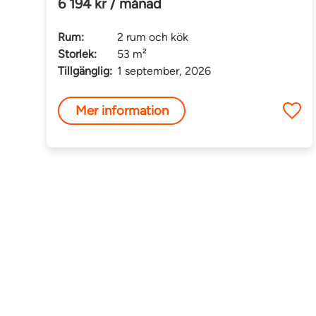
6 194 kr / månad
Rum:
2 rum och kök
Storlek:
53 m²
Tillgänglig:
1 september, 2026
Mer information