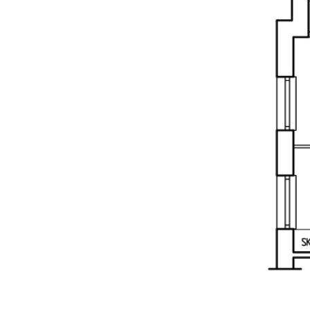
Varmt välkommen att kontakta oss för mer informati
boka en visning!
Kontaktuppgifter till mig vid frågor?
072-883 05 49 eller maila till alexander.ralph@h