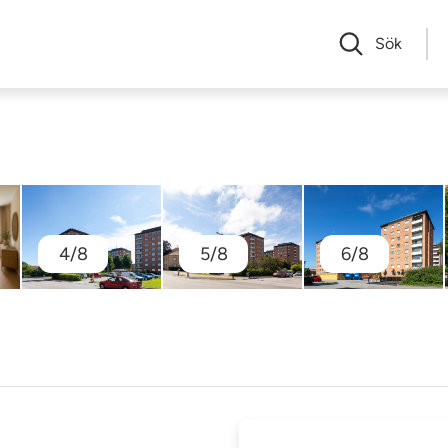
Sök
4/8
5/8
6/8