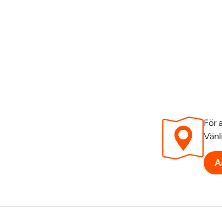
För 
Vänl
A