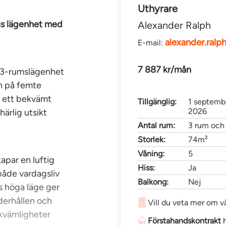
Uthyrare
jus lägenhet med
Alexander Ralph
alexander.ral
E-mail:
7 887 kr/mån
 3-rumslägenhet
en på femte
n ett bekvämt
Tillgänglig:
1 septemb
2026
ärlig utsikt
Antal rum:
3 rum och
Storlek:
74m²
Våning:
5
par en luftig
Hiss:
Ja
både vardagsliv
Balkong:
Nej
 höga läge ger
nderhållen och
Vill du veta mer om vå
kvämligheter
Förstahandskontrakt
h