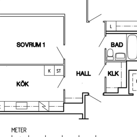
on eller för att
eimstaden.com