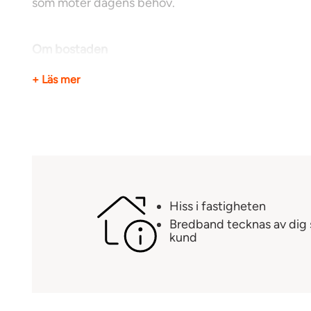
som möter dagens behov.
Om bostaden
+ Läs mer
Ljus och rymlig 3-rumslägenhet
Belägen på femte våningen
Välplanerade ytor med god funktionalitet
Hiss i fastigheten
Fantastiskt ljusinsläpp och fin utsikt
Bredband tecknas av dig
kund
Välskött fastighet i ett omtyckt bostadsområde
Nära grönområden och vardaglig service