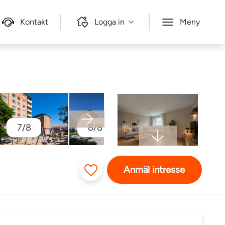
Kontakt
Logga in
Meny
7/8
8/8
Anmäl intresse