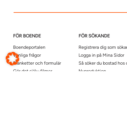
FÖR BOENDE
FÖR SÖKANDE
Boendeportalen
Registrera dig som sök
Vanliga frågor
Logga in på Mina Sidor
Blanketter och formulär
Så söker du bostad hos 
Gör det själv-filmer
Nyproduktion
Våra kontor
Uthyrningspolicy
Uthyrningspolicy stude
Här finns våra bostäder
Ändra webbsida
Översätt denna sida