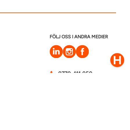
FÖLJ OSS I ANDRA MEDIER
LinkedIn
Instagram
Facebook
0770–111 050
Kontakt
mstaden 2026
Cookies
GDPR - Behandling av personuppgifter