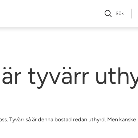
Sök
är tyvärr uth
av oss. Tyvärr så är denna bostad redan uthyrd. Men kansk