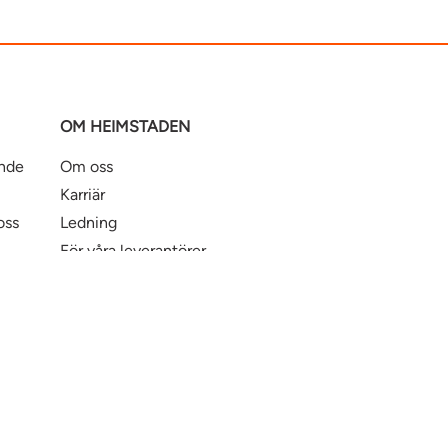
OM HEIMSTADEN
ande
Om oss
Karriär
oss
Ledning
För våra leverantörer
Business Partner Principles
ntbostad
Heimstaden Bostad
Tillgänglighet
© Hei