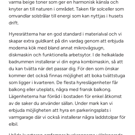
varma beige toner som ger en harmonisk känsla och
knyter an till naturen i området. Taken får solceller som
omvandlar solstrålar till energi som kan nyttjas i husets
drift.
Hyresrätterna har en god standard i materialval och vi
skapar extra guldkant på din vardag genom att erbjuda
moderna kök med bland annat mikrovågsugn,
diskmaskin och funktionella arbetsytor. I de helkaklade
badrummen installerar vi din egna kombimaskin, så att
du kan tvätta när det passar dig. För den som önskar
kommer det också finnas möjlighet att boka tvättstuga
som ligger i kvarteren. De flesta hyreslägenheter får
balkong eller uteplats, några med fransk balkong.
Lägenheterna har förråd i bostaden för enkel åtkomst
av de saker du använder sällan. Under mark kan vi
erbjuda möjligheten att hyra en parkeringsplats i
varmgarage där vi också installerar några laddstolpar för
elbil.