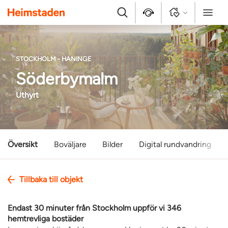
Heimstaden
Sök
Kontakt
Logga in
Meny
STOCKHOLM - HANINGE
Söderbymalm
Uthyrt
Översikt
Boväljare
Bilder
Digital rundvandring
Tillbaka till objekt
Endast 30 minuter från Stockholm uppför vi 346
hemtrevliga bostäder