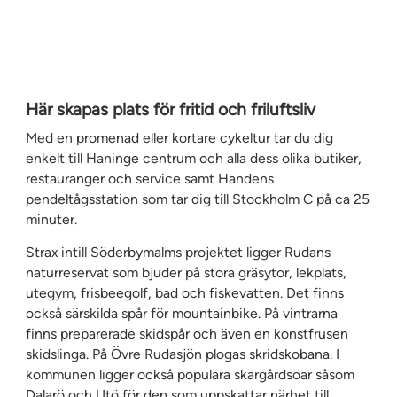
Här skapas plats för fritid och friluftsliv
Med en promenad eller kortare cykeltur tar du dig
enkelt till Haninge centrum och alla dess olika butiker,
restauranger och service samt Handens
pendeltågsstation som tar dig till Stockholm C på ca 25
minuter.
Strax intill Söderbymalms projektet ligger Rudans
naturreservat som bjuder på stora gräsytor, lekplats,
utegym, frisbeegolf, bad och fiskevatten. Det finns
också särskilda spår för mountainbike. På vintrarna
finns preparerade skidspår och även en konstfrusen
skidslinga. På Övre Rudasjön plogas skridskobana. I
kommunen ligger också populära skärgårdsöar såsom
Dalarö och Utö för den som uppskattar närhet till