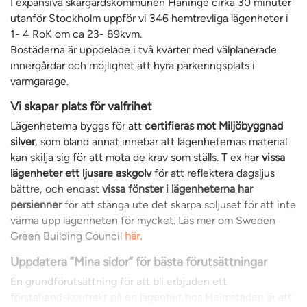
I expansiva skärgårdskommunen Haninge cirka 30 minuter
utanför Stockholm uppför vi 346 hemtrevliga lägenheter i
1- 4 RoK om ca 23- 89kvm.
Bostäderna är uppdelade i två kvarter med välplanerade
innergårdar och möjlighet att hyra parkeringsplats i
varmgarage.
Vi skapar plats för valfrihet
Lägenheterna byggs för att
certifieras mot Miljöbyggnad
silver
, som bland annat innebär att lägenheternas material
kan skilja sig för att möta de krav som ställs. T ex har
vissa
lägenheter ett ljusare askgolv
för att reflektera dagsljus
bättre, och endast
vissa fönster i lägenheterna har
persienner
för att stänga ute det skarpa soljuset för att inte
värma upp lägenheten för mycket. Läs mer om Sweden
Green Building Council
här.
Uppdatera ”Mina sidor” för bästa förutsättningar
En grundförutsättning för att bli erbjuden ett
förstahandskontrakt på en lägenhet hos Heimstaden är att