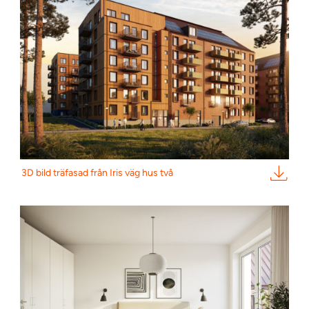
3D bild träfasad från Iris väg hus två