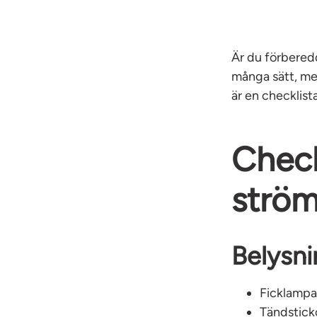
Är du förbered
många sätt, me
är en checklist
Check
ström
Belysni
Ficklampa
Tändstick