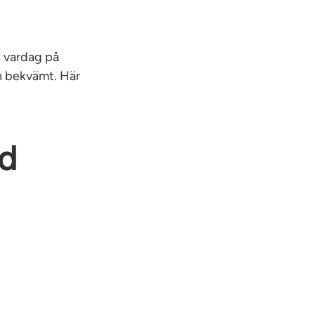
n vardag på
h bekvämt. Här
id