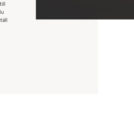
ill
du
täll