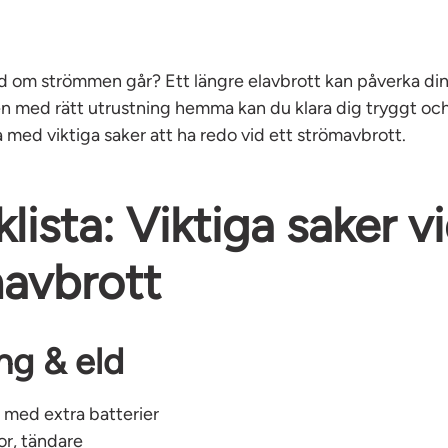
d om strömmen går? Ett längre elavbrott kan påverka di
n med rätt utrustning hemma kan du klara dig tryggt oc
a med viktiga saker att ha redo vid ett strömavbrott.
lista: Viktiga saker v
avbrott
ng & eld
 med extra batterier
or, tändare