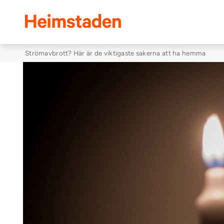
Heimstaden
Strömavbrott? Här är de viktigaste sakerna att ha hemma