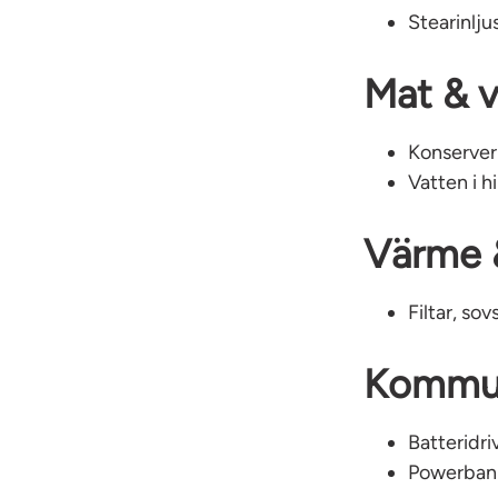
Stearinlju
Mat & 
Konserver
Vatten i h
Värme 
Filtar, so
Kommun
Batteridri
Powerbank 