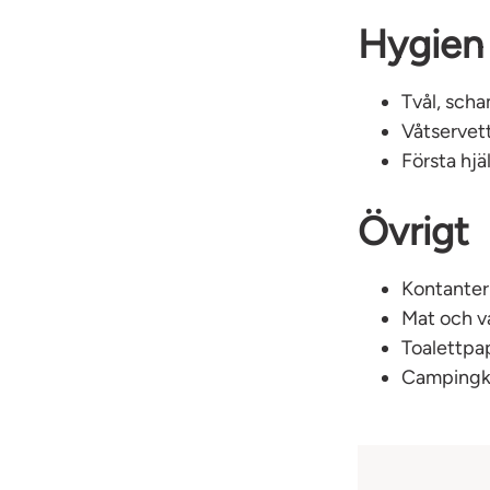
Hygien 
Tvål, sch
Våtservett
Första hjä
Övrigt
Kontanter
Mat och va
Toalettpa
Campingkö