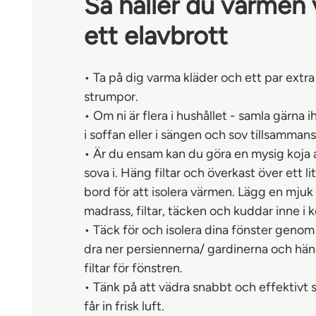
Så håller du värmen 
ett elavbrott
• Ta på dig varma kläder och ett par extra
strumpor.
• Om ni är flera i hushållet - samla gärna i
i soffan eller i sängen och sov tillsammans
• Är du ensam kan du göra en mysig koja 
sova i. Häng filtar och överkast över ett li
bord för att isolera värmen. Lägg en mjuk
madrass, filtar, täcken och kuddar inne i k
• Täck för och isolera dina fönster genom
dra ner persiennerna/ gardinerna och hä
filtar för fönstren.
• Tänk på att vädra snabbt och effektivt 
får in frisk luft.