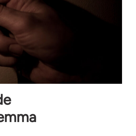
de
 hemma