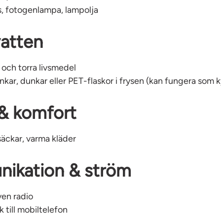
s, fotogenlampa, lampolja
vatten
 och torra livsmedel
inkar, dunkar eller PET-flaskor i frysen (kan fungera som 
& komfort
vsäckar, varma kläder
ikation & ström
ven radio
till mobiltelefon