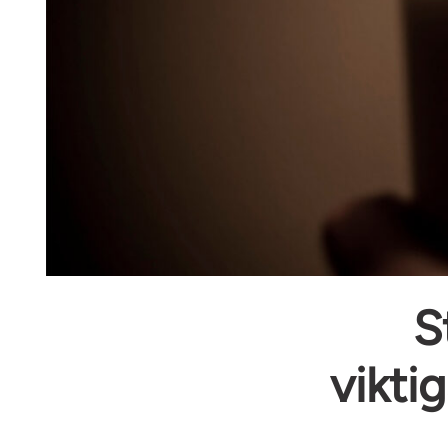
S
vikti