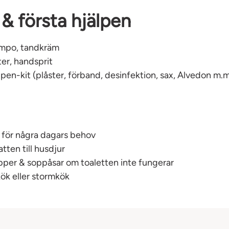
& första hjälpen
ampo, tandkräm
er, handsprit
lpen-kit (plåster, förband, desinfektion, sax, Alvedon m.m
 för några dagars behov
tten till husdjur
pper & soppåsar om toaletten inte fungerar
k eller stormkök