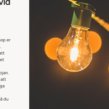
vid
hop er
.
att
tet
ojan.
 att
nga
så du