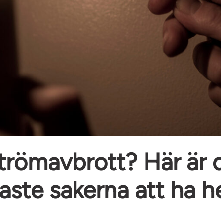
trömavbrott? Här är 
gaste sakerna att ha