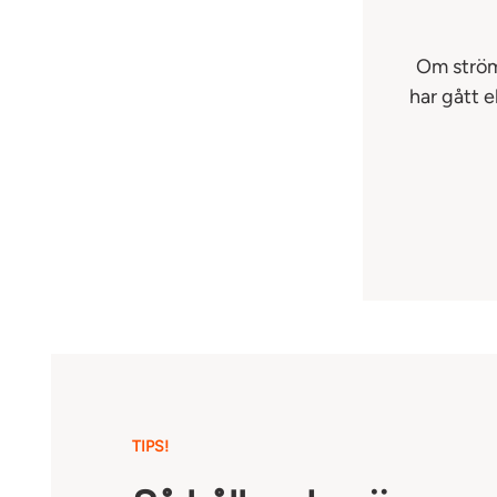
Om ström
har gått e
TIPS!