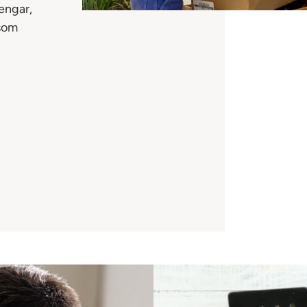
engar,
 som