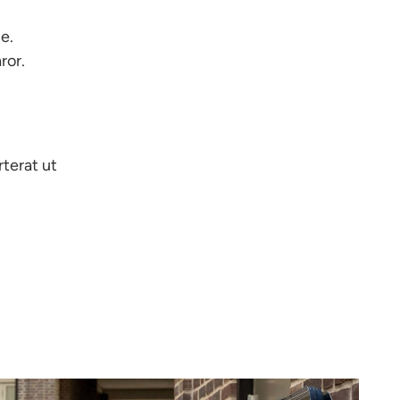
e.
ror.
rterat ut