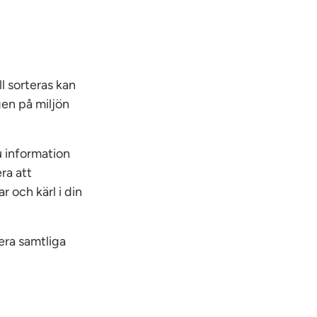
ll sorteras kan
gen på miljön
u information
ra att
 och kärl i din
era samtliga