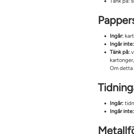
Tänk på:
s
Papper
Ingår:
kar
Ingår inte
Tänk på:
v
kartonger,
Om detta 
Tidning
Ingår:
tidn
Ingår inte
Metallf