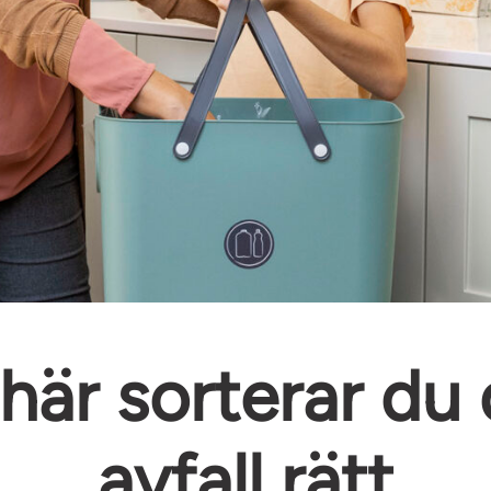
här sorterar du 
avfall rätt