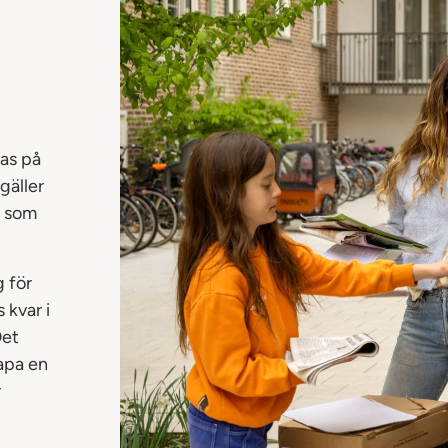
nas på
gäller
, som
g för
 kvar i
Det
kapa en
r