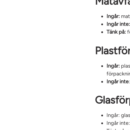
Matavfa
Ingår:
mat
Ingår inte
Tänk på:
f
Plastfö
Ingår:
plas
förpackni
Ingår inte
Glasför
Ingår:
gla
Ingår inte: