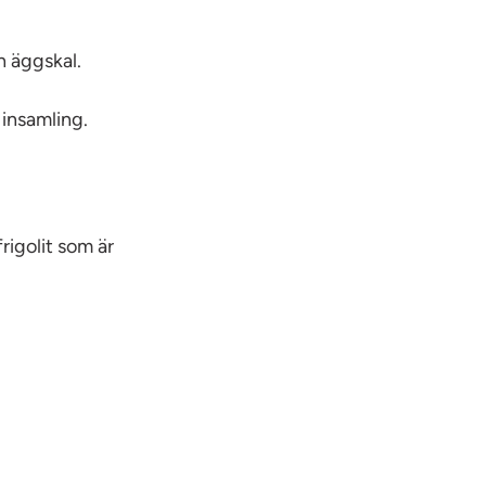
h äggskal.
 insamling.
frigolit som är