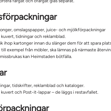
ortera färgat och ofärgat glas separat.
sförpackningar
tonger, omslagspapper, juice- och mjölkförpackningar
:
kuvert, tidningar och reklamblad.
ik ihop kartonger innan du slänger dem för att spara plats 
 till exempel från möbler, ska lämnas på närmaste återvin
missbrukas kan Heimstaden bötfälla.
ar
ingar, tidskrifter, reklamblad och kataloger.
:
kuvert och Post-it-lappar – de läggs i restavfallet.
örpackningar