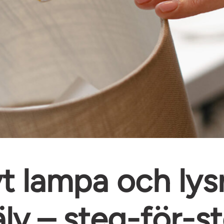
t lampa och lys
älv – steg-för-s