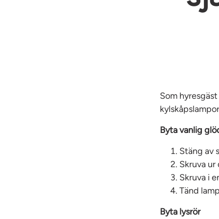
Som hyresgäst 
kylskåpslampor 
Byta vanlig gl
Stäng av 
Skruva ur 
Skruva i e
Tänd lampa
Byta lysrör