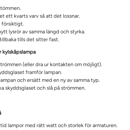
stömmen.
et ett kvarts varv så att det lossnar.
 försiktigt.
 nytt lysrör av samma längd och styrka.
tillbaka tills det sitter fast.
er kylskåpslampa
trömmen (eller dra ur kontakten om möjligt).
kyddsglaset framför lampan.
 lampan och ersätt med en ny av samma typ.
aka skyddsglaset och slå på strömmen.
å
tid lampor med rätt watt och storlek för armaturen.