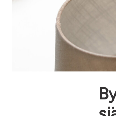
By
sj