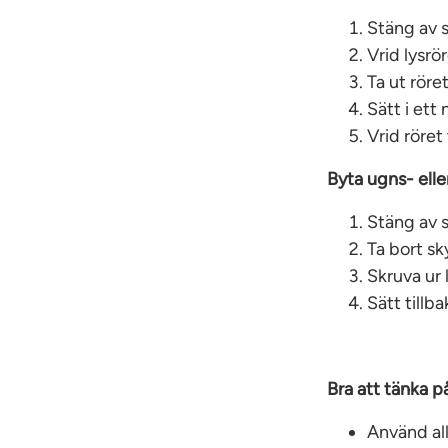
Stäng av 
Vrid lysrör
Ta ut röret
Sätt i ett
Vrid röret 
Byta ugns- ell
Stäng av s
Ta bort s
Skruva ur
Sätt tillb
Bra att tänka p
Använd all