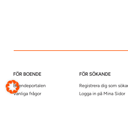
FÖR BOENDE
FÖR SÖKANDE
Boendeportalen
Registrera dig som sök
Vanliga frågor
Logga in på Mina Sidor
Blanketter och formulär
Så söker du bostad hos 
Gör det själv-filmer
Nyproduktion
Våra kontor
Uthyrningspolicy
Uthyrningspolicy stude