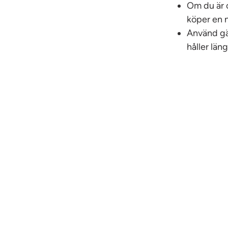
Om du är 
köper en n
Använd gä
håller läng