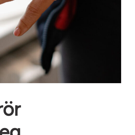
rör
teg