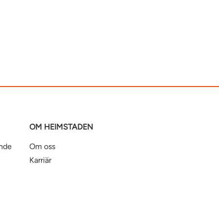
OM HEIMSTADEN
ande
Om oss
Karriär
oss
Ledning
För våra leverantörer
Business Partner Principles
ntbostad
Heimstaden Bostad