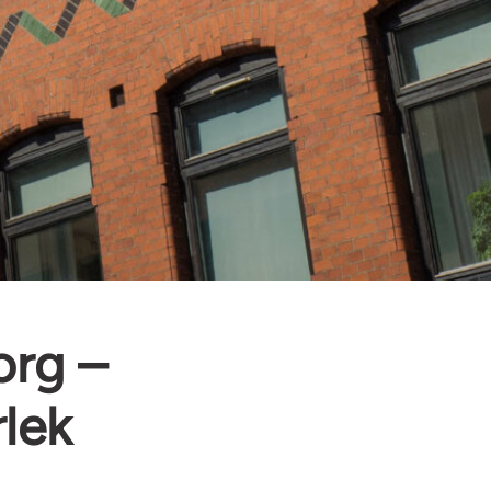
org –
rlek