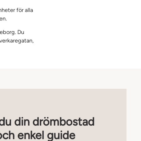
heter för alla
en.
leborg. Du
tverkaregatan,
r du din drömbostad
och enkel guide