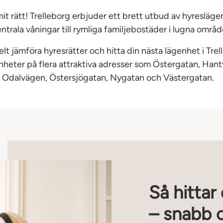
t rätt! Trelleborg erbjuder ett brett utbud av hyreslägen
ntrala våningar till rymliga familjebostäder i lugna områd
lt jämföra hyresrätter och hitta din nästa lägenhet i Trel
enheter på flera attraktiva adresser som Östergatan, Han
 Odalvägen, Östersjögatan, Nygatan och Västergatan.
Så hitta
– snabb 