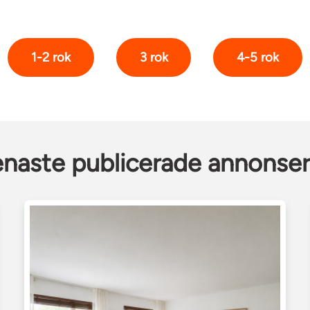
1-2 rok
3 rok
4-5 rok
naste publicerade annonse