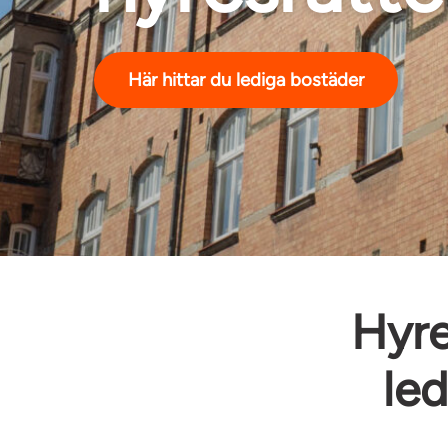
Här hittar du lediga bostäder
Hyre
led