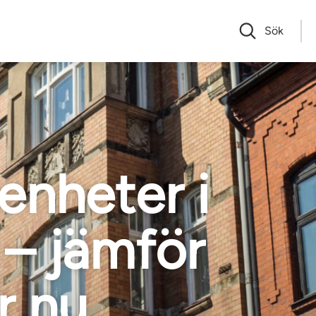
Sök
enheter i
 – jämför
r nu