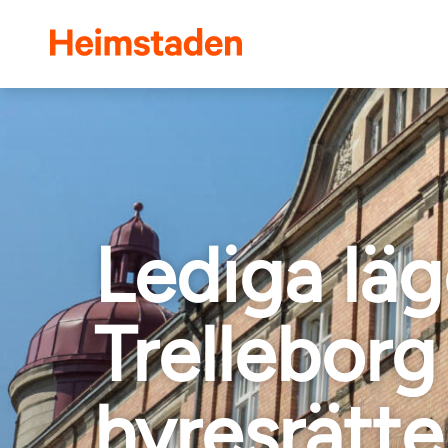
Heimstaden
Lediga läg
Trelleborg
hyresrätte