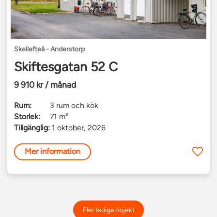
Skellefteå - Anderstorp
Skiftesgatan 52 C
9 910 kr / månad
Rum:
3 rum och kök
Storlek:
71 m²
Tillgänglig:
1 oktober, 2026
Mer information
Fler lediga objekt