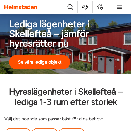
Heimstaden
Sök
Kontakt
Logga in
Meny
Lediga lägenheter i
Skellefteå – jämför
hyresrätter nu
Se våra lediga objekt
Hyreslägenheter i Skellefteå –
lediga 1-3 rum efter storlek
Välj det boende som passar bäst för dina behov: