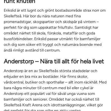
runt knuten
Erikslid är ett lugnt och grönt bostadsområde strax norr om
Skellefteå. Här bor du nära naturen med fina
promenadstigar, skogspartier och skidspår på vintern –
perfekt för dig som uppskattar friluftsliv. Samtidigt har
området närhet till skola, förskola, mataffär och goda
bussförbindelser. Erikslid passar utmärkt för barnfamiljer
och dig som söker ett tryggt och naturnära boende med
ändå rimligt avstånd till centrum.
Anderstorp – Nära till allt för hela livet
Anderstorp är en av Skellefteås största stadsdelar och
erbjuder en bra mix av bostäder. Här finns skolor,
vårdcentral, butiker och sporthallar – allt inom räckhåll. Med
bara några minuter till centrum med bil eller cykel är
Anderstorp ett populärt val för såväl unga vuxna som
barnfamiljer och seniorer. Området har också närhet till
Skellefteå Kraft Arena och idrottsanläggningar, vilket gör
det perfekt för dig som gillar en aktiv vardag.