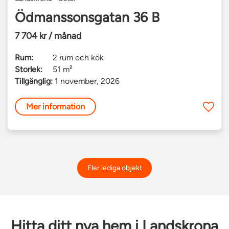
Ödmanssonsgatan 36 B
7 704 kr / månad
Rum:
2 rum och kök
Storlek:
51 m²
Tillgänglig:
1 november, 2026
Mer information
Fler lediga objekt
Hitta ditt nya hem i Landskrona