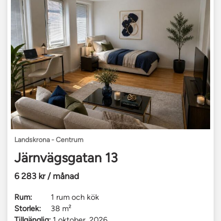
Landskrona - Centrum
Järnvägsgatan 13
6 283 kr / månad
Rum:
1 rum och kök
Storlek:
38 m²
Tillgänglig:
1 oktober, 2026