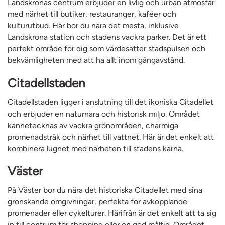
Landskronas centrum erbjuder en livlig och urban atmosfär
med närhet till butiker, restauranger, kaféer och
kulturutbud. Här bor du nära det mesta, inklusive
Landskrona station och stadens vackra parker. Det är ett
perfekt område för dig som värdesätter stadspulsen och
bekvämligheten med att ha allt inom gångavstånd.
Citadellstaden
Citadellstaden ligger i anslutning till det ikoniska Citadellet
och erbjuder en naturnära och historisk miljö. Området
kännetecknas av vackra grönområden, charmiga
promenadstråk och närhet till vattnet. Här är det enkelt att
kombinera lugnet med närheten till stadens kärna.
Väster
På Väster bor du nära det historiska Citadellet med sina
grönskande omgivningar, perfekta för avkopplande
promenader eller cykelturer. Härifrån är det enkelt att ta sig
in till centrum för shopping eller en god måltid. Området