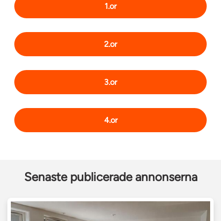
1.or
2.or
3.or
4.or
Senaste publicerade annonserna