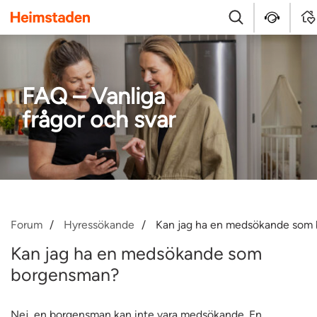
Heimstaden
Sök
Kontakt
Log
FAQ – Vanliga
frågor och svar
Forum
Hyressökande
Kan jag ha en medsökande som
Kan jag ha en medsökande som
borgensman?
Nej, en borgensman kan inte vara medsökande. En