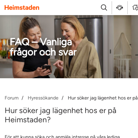
Heimstaden
Sök
Kontakt
Log
FAQ – Vanliga
frågor och svar
Forum
Hyressökande
Hur söker jag lägenhet hos er 
Hur söker jag lägenhet hos er på
Heimstaden?
För att kunna söka och anmäla intresse på våra lediga