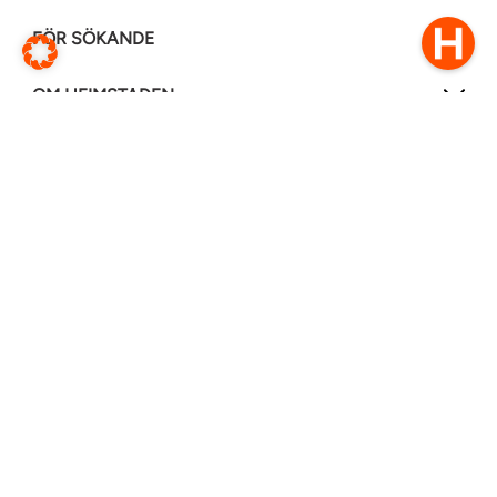
FÖR SÖKANDE
OM HEIMSTADEN
FÖLJ OSS I ANDRA MEDIER
LinkedIn
Instagram
Facebook
0770–111 050
Kontakt