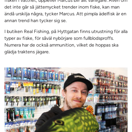
fisken i vattnet, upplever Marcus blir allt vanligare. Även om
det inte går så jättemycket trender inom fiske, kan man
ändå urskilja några, tycker Marcus. Att pimpla ädelfisk är en
annan trend han tycker sig se.
I butiken Real Fishing, på Hyttgatan finns utrustning för alla
typer av fiske, för såväl nybörjare som fullblodsproffs.
Numera har de också ammunition, vilket de hoppas ska
glädja traktens jägare.