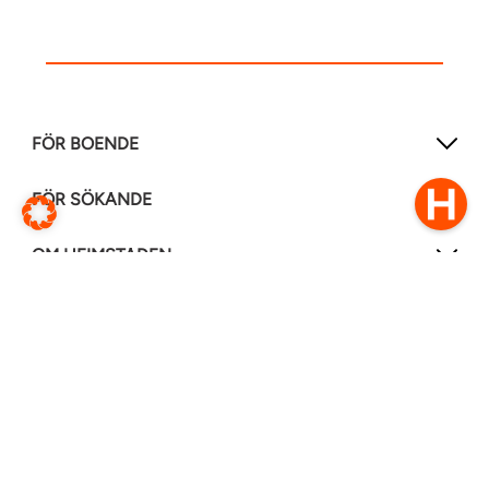
FÖR BOENDE
FÖR SÖKANDE
OM HEIMSTADEN
FÖLJ OSS I ANDRA MEDIER
LinkedIn
Instagram
Facebook
0770–111 050