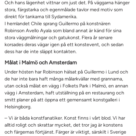
Och hans lägenhet vittnar om just det. På väggarna hänger
stora, färgstarka och egenmålade tavlor med motiv som
direkt för tankarna till Sydamerika.
I hemlandet Chile sprang Guillermo på konstnären
Robinson Avello Ayala som bland annat är känd för sina
stora väggmålningar och gatukonst. Flera år senare
korsades deras vägar igen på ett konstevent, och sedan
dess har de inte släppt kontakten.
Målat i Malmö och Amsterdam
Under hösten har Robinson hälsat på Guillermo i Lund och
de har inte bara haft många målarkvällar med grannarna,
utan också målat en vägg i Folkets Park i Malmö, en annan
vägg i Amsterdam, haft utställning på en restaurang och
smitt planer på att öppna ett gemensamt konstgalleri i
Helsingborg.
– Vi är båda konstfanatiker. Konst finns i vårt blod. Vi har
alltid roligt och skrattar mycket, det tror jag är konstens
och färgernas förtjänst. Färger är viktigt, särskilt i Sverige