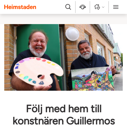
Heimstaden
Sök
Kontakt
Logga in
Meny
Följ med hem till
konstnären Guillermos