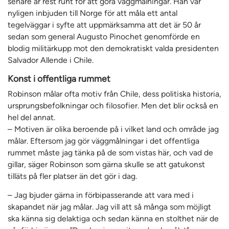
senare år rest runt för att göra väggmålningar. Han var
nyligen inbjuden till Norge för att måla ett antal
tegelväggar i syfte att uppmärksamma att det är 50 år
sedan som general Augusto Pinochet genomförde en
blodig militärkupp mot den demokratiskt valda presidenten
Salvador Allende i Chile.
Konst i offentliga rummet
Robinson målar ofta motiv från Chile, dess politiska historia,
ursprungsbefolkningar och filosofier. Men det blir också en
hel del annat.
– Motiven är olika beroende på i vilket land och område jag
målar. Eftersom jag gör väggmålningar i det offentliga
rummet måste jag tänka på de som vistas här, och vad de
gillar, säger Robinson som gärna skulle se att gatukonst
tilläts på fler platser än det gör i dag.
– Jag bjuder gärna in förbipasserande att vara med i
skapandet när jag målar. Jag vill att så många som möjligt
ska känna sig delaktiga och sedan känna en stolthet när de