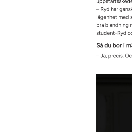
uppstartsskedet
– Ryd har ganska
lägenhet med st
bra blandning 
student-Ryd oc
Så du bor i 
– Ja, precis. Oc