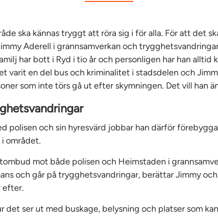
e ska kännas tryggt att röra sig i för alla. För att det sk
Jimmy Aderell i grannsamverkan och trygghetsvandringar
ilj har bott i Ryd i tio år och personligen har han alltid 
et varit en del bus och kriminalitet i stadsdelen och Jimm
soner som inte törs gå ut efter skymningen. Det vill han ä
gghetsvandringar
d polisen och sin hyresvärd jobbar han därför förebygga
 i området.
ktombud mot både polisen och Heimstaden i grannsamver
ans och går på trygghetsvandringar, berättar Jimmy oc
 efter.
hur det ser ut med buskage, belysning och platser som ka