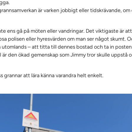
gga.
grannsamverkan är varken jobbigt eller tidskrävande, om 
te ens gå på möten eller vandringar. Det viktigaste är att 
tipsa polisen eller hyresvärden om man ser något skumt. 
 utomlands – att titta till dennes bostad och ta in posten,
l är den ökad gemenskap som Jimmy tror skulle uppstå o
ss grannar att lära känna varandra helt enkelt.