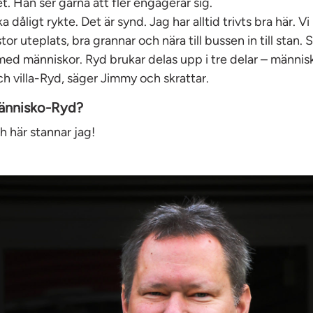
. Han ser gärna att fler engagerar sig.
 dåligt rykte. Det är synd. Jag har alltid trivts bra här. Vi
or uteplats, bra grannar och nära till bussen in till stan.
med människor. Ryd brukar delas upp i tre delar – männi
h villa-Ryd, säger Jimmy och skrattar.
människo-Ryd?
h här stannar jag!