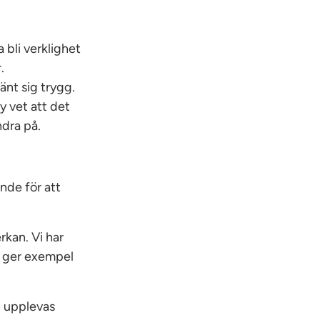
a bli verklighet
.
känt sig trygg.
y vet att det
ndra på.
nde för att
kan. Vi har
h ger exempel
n upplevas