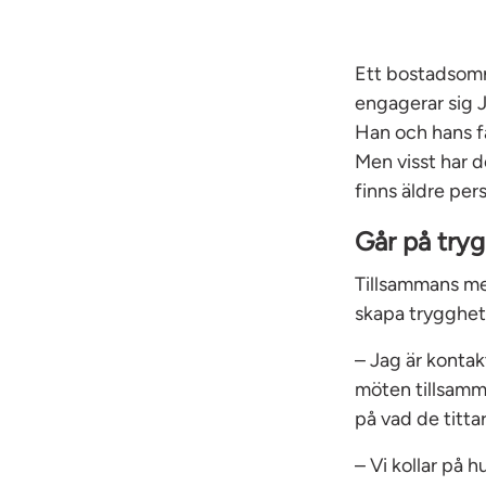
Ett bostadsområd
engagerar sig 
Han och hans fam
Men visst har d
finns äldre per
Går på try
Tillsammans me
skapa trygghet
– Jag är konta
möten tillsamm
på vad de tittar
– Vi kollar på 