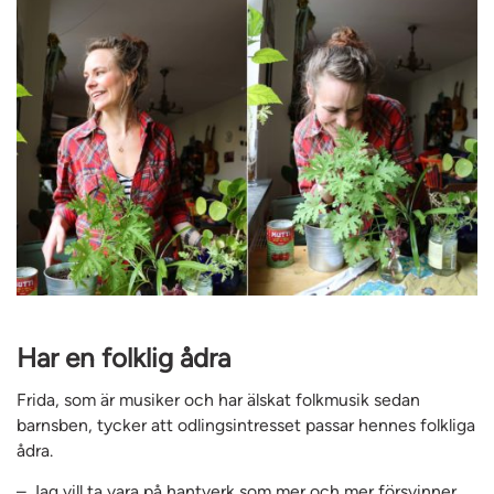
Har en folklig ådra
Frida, som är musiker och har älskat folkmusik sedan
barnsben, tycker att odlingsintresset passar hennes folkliga
ådra.
– Jag vill ta vara på hantverk som mer och mer försvinner.