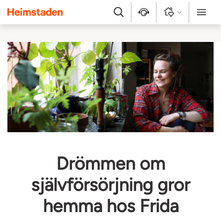
Heimstaden
Sök
Kontakt
Logga in
Meny
Drömmen om
självförsörjning gror
hemma hos Frida