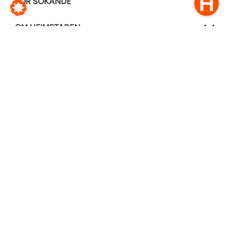
FÖR SÖKANDE
OM HEIMSTADEN
FÖLJ OSS I ANDRA MEDIER
LinkedIn
Instagram
Facebook
0770–111 050
Kontakt
Ändra webbsida
Översätt denna sida