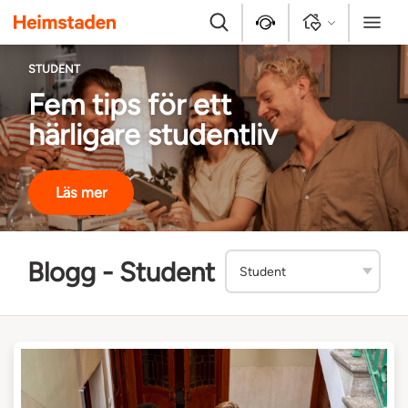
Heimstaden
Sök
Kontakt
Logga in
Meny
STUDENT
Fem tips för ett
härligare studentliv
Läs mer
Blogg - Student