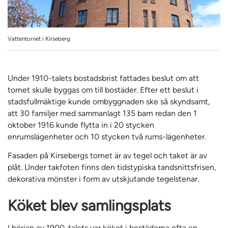
Vattentornet i Kirseberg
Under 1910-talets bostadsbrist fattades beslut om att
tornet skulle byggas om till bostäder. Efter ett beslut i
stadsfullmäktige kunde ombyggnaden ske så skyndsamt,
att 30 familjer med sammanlagt 135 barn redan den 1
oktober 1916 kunde flytta in i 20 stycken
enrumslägenheter och 10 stycken två rums-lägenheter.
Fasaden på Kirsebergs tornet är av tegel och taket är av
plåt. Under takfoten finns den tidstypiska tandsnittsfrisen,
dekorativa mönster i form av utskjutande tegelstenar.
Köket blev samlingsplats
I början av 1900-talets var köket i bostäderna ofta en