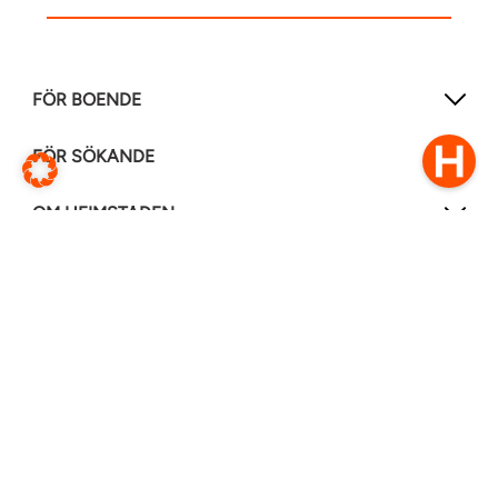
FÖR BOENDE
FÖR SÖKANDE
OM HEIMSTADEN
FÖLJ OSS I ANDRA MEDIER
LinkedIn
Instagram
Facebook
0770–111 050
Kontakt