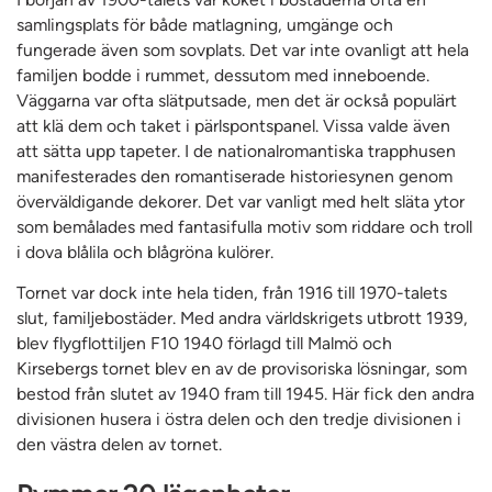
samlingsplats för både matlagning, umgänge och
fungerade även som sovplats. Det var inte ovanligt att hela
familjen bodde i rummet, dessutom med inneboende.
Väggarna var ofta slätputsade, men det är också populärt
att klä dem och taket i pärlspontspanel. Vissa valde även
att sätta upp tapeter. I de nationalromantiska trapphusen
manifesterades den romantiserade historiesynen genom
överväldigande dekorer. Det var vanligt med helt släta ytor
som bemålades med fantasifulla motiv som riddare och troll
i dova blålila och blågröna kulörer.
Tornet var dock inte hela tiden, från 1916 till 1970-talets
slut, familjebostäder. Med andra världskrigets utbrott 1939,
blev flygflottiljen F10 1940 förlagd till Malmö och
Kirsebergs tornet blev en av de provisoriska lösningar, som
bestod från slutet av 1940 fram till 1945. Här fick den andra
divisionen husera i östra delen och den tredje divisionen i
den västra delen av tornet.