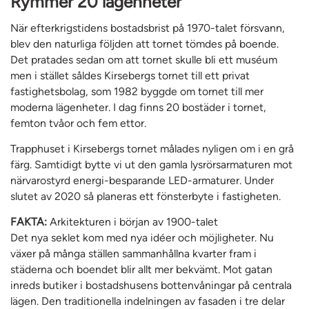
Rymmer 20 lägenheter
När efterkrigstidens bostadsbrist på 1970-talet försvann,
blev den naturliga följden att tornet tömdes på boende.
Det pratades sedan om att tornet skulle bli ett muséum
men i stället såldes Kirsebergs tornet till ett privat
fastighetsbolag, som 1982 byggde om tornet till mer
moderna lägenheter. I dag finns 20 bostäder i tornet,
femton tvåor och fem ettor.
Trapphuset i Kirsebergs tornet målades nyligen om i en grå
färg. Samtidigt bytte vi ut den gamla lysrörsarmaturen mot
närvarostyrd energi-besparande LED-armaturer. Under
slutet av 2020 så planeras ett fönsterbyte i fastigheten.
FAKTA:
Arkitekturen i början av 1900-talet
Det nya seklet kom med nya idéer och möjligheter. Nu
växer på många ställen sammanhållna kvarter fram i
städerna och boendet blir allt mer bekvämt. Mot gatan
inreds butiker i bostadshusens bottenvåningar på centrala
lägen. Den traditionella indelningen av fasaden i tre delar