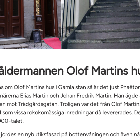
åldermannen Olof Martins h
s om Olof Martins hus i Gamla stan så är det just Phaëton
nstnärerna Elias Martin och Johan Fredrik Martin. Han ägde
en mot Trädgårdsgatan. Troligen var det från Olof Marti
d som vissa rokokomässiga inredningar då levererades. De
1900-talet.
gjordes en nybutiksfasad på bottenvåningen och även n