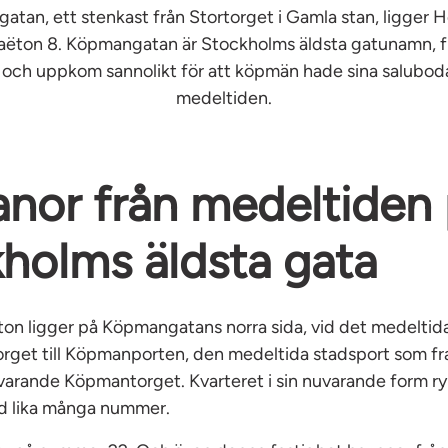
tan, ett stenkast från Stortorget i Gamla stan, ligger
aëton 8. Köpmangatan är Stockholms äldsta gatunamn, f
 och uppkom sannolikt för att köpmän hade sina salubod
medeltiden.
nor från medeltiden
holms äldsta gata
ton ligger på Köpmangatans norra sida, vid det medeltid
orget till Köpmanporten, den medeltida stadsport som fra
varande Köpmantorget. Kvarteret i sin nuvarande form r
d lika många nummer.