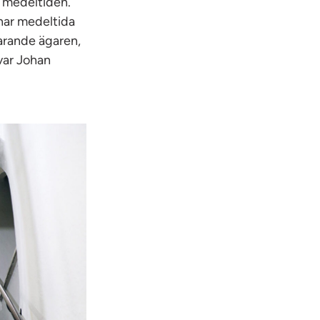
n medeltiden.
har medeltida
arande ägaren,
var Johan