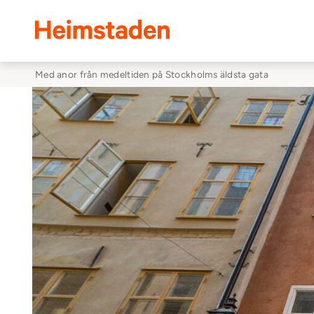
Heimstaden
Med anor från medeltiden på Stockholms äldsta gata