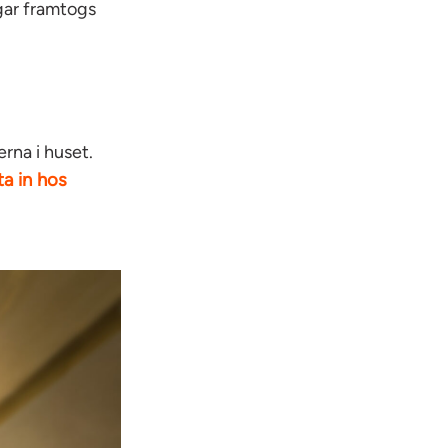
gar framtogs
rna i huset.
tta in hos