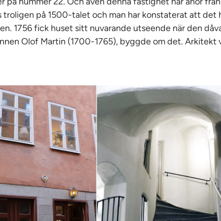
er på nummer 22. Och även denna fastighet har anor frå
troligen på 1500-talet och man har konstaterat att det 
den. 1756 fick huset sitt nuvarande utseende när den dåv
nnen Olof Martin (1700-1765), byggde om det. Arkitekt 