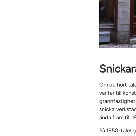
Snickar
Om du hört tala
var far till ko
grannfastighet
snickarverksta
ända fram till 
På 1850-talet 