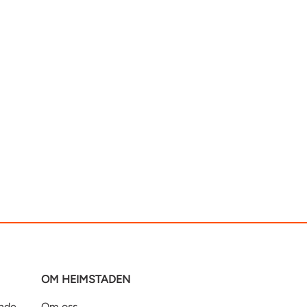
OM HEIMSTADEN
ande
Om oss