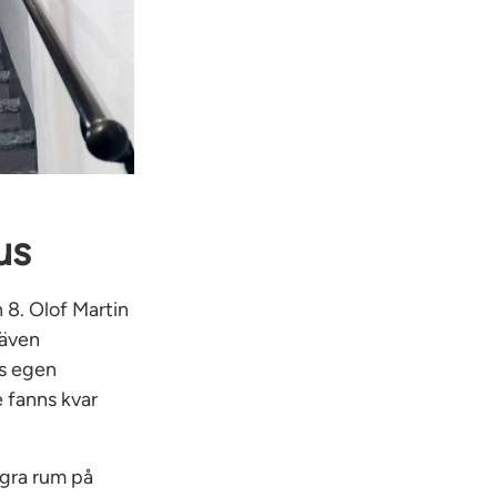
us
 8. Olof Martin
 även
ns egen
 fanns kvar
ågra rum på