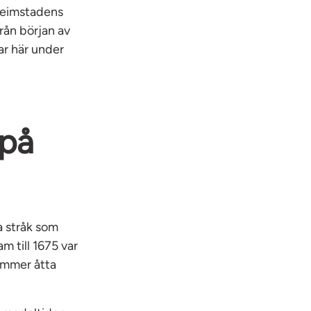
 Heimstadens
rån början av
ar här under
 på
a stråk som
m till 1675 var
ymmer åtta