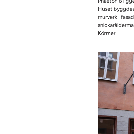
Phaëton 8 ligg
Huset byggdes 
murverk i fasa
snickarålderma
Körrner.