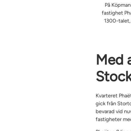
På Köpmanga
fastighet Ph
1300-talet,
Med a
Stock
Kvarteret Phaë
gick från Stort
bevarad vid nu
fastigheter me