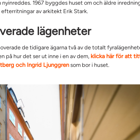
 nyinreddes. 1967 byggdes huset om och äldre inrednin
efterritningar av arkitekt Erik Stark.
verade lägenheter
verade de tidigare ägarna två av de totalt fyralägenhete
klicka här för att ti
n på hur det ser ut inne i en av dem,
tberg och Ingrid Ljunggren
som bor i huset.