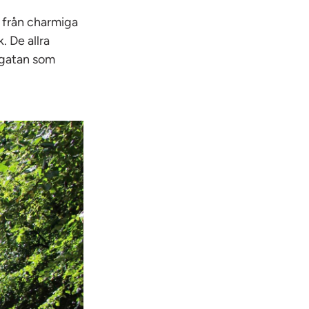
t från charmiga
. De allra
sgatan som