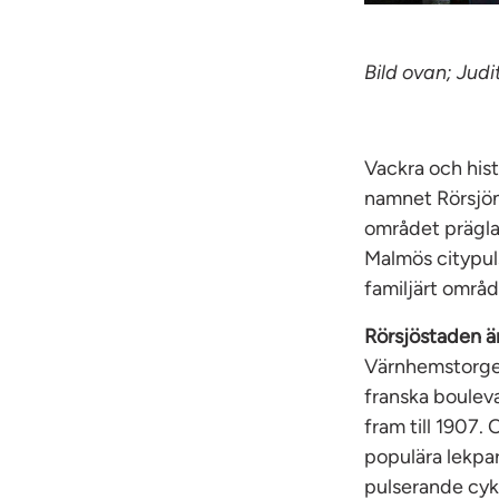
Bild ovan; Jud
Vackra och hist
namnet Rörsjön,
området präglas
Malmös citypuls
familjärt områd
Rörsjöstaden ä
Värnhemstorget
franska boulev
fram till 1907.
populära lekpar
pulserande cyke