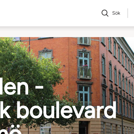
Sök
den -
sk boulevard
lmö