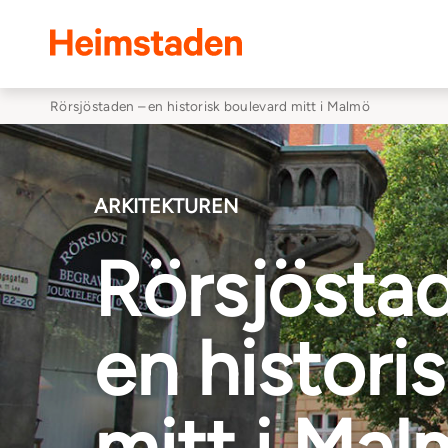
Heimstaden
Rörsjöstaden – en historisk boulevard mitt i Malmö
ARKITEKTUREN
Rörsjösta
en histori
mitt i Ma