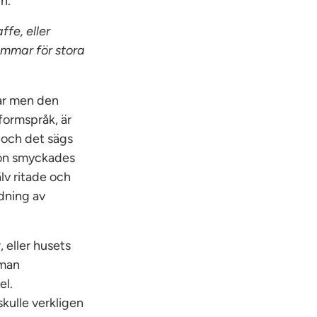
h.
fe, eller
ömmar för stora
lar men den
formspråk, är
l och det sägs
ion smyckades
lv ritade och
ndning av
 eller husets
 man
el.
skulle verkligen