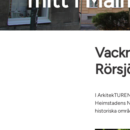
Vackr
Rörsj
I ArkitekTUREN 
Heimstadens Nor
historiska omr