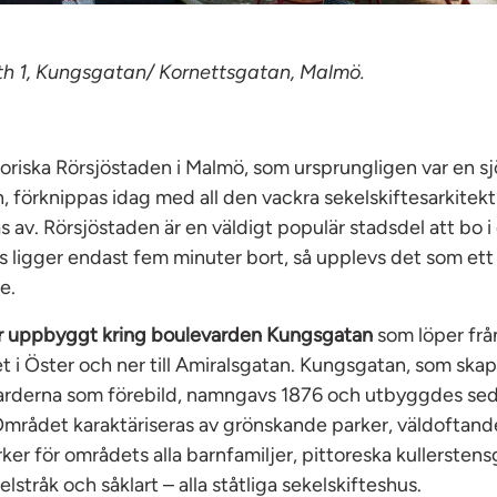
ith 1, Kungsgatan/ Kornettsgatan, Malmö.
oriska Rörsjöstaden i Malmö, som ursprungligen var en s
 förknippas idag med all den vackra sekelskiftesarkitek
 av. Rörsjöstaden är en väldigt populär stadsdel att bo i 
 ligger endast fem minuter bort, så upplevs det som ett 
e.
r uppbyggt kring boulevarden Kungsgatan
som löper frå
 i Öster och ner till Amiralsgatan. Kungsgatan, som sk
arderna som förebild, namngavs 1876 och utbyggdes sed
 Området karaktäriseras av grönskande parker, väldoftande
ker för områdets alla barnfamiljer, pittoreska kullerstens
lstråk och såklart – alla ståtliga sekelskifteshus.