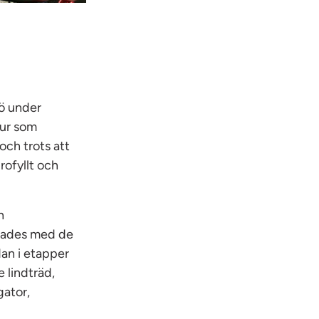
jö under
tur som
och trots att
rofyllt och
n
apades med de
an i etapper
 lindträd,
gator,