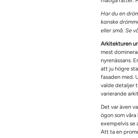
matiga rätter.
Har du en dröm
kanske drömmer
eller små. Se v
Arkitekturen u
mest domineran
nyrenässans. En
att ju högre s
fasaden med. Un
valde detaljer t
varierande ark
Det var även va
ögon som våra k
exempelvis se 
Att ta en prome