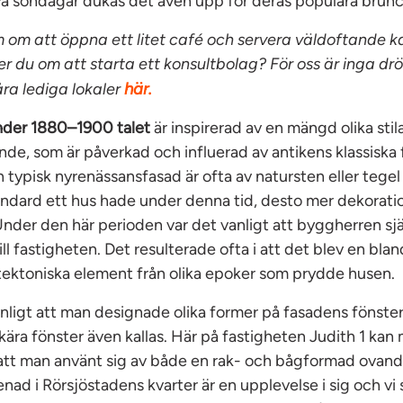
 På söndagar dukas det även upp för deras populära brunc
 om att öppna ett litet café och servera väldoftande kaf
 du om att starta ett konsultbolag? För oss är inga dr
här.
åra lediga lokaler
nder 1880–1900 talet
är inspirerad av en mängd olika sti
de, som är påverkad och influerad av antikens klassiska 
 typisk nyrenässansfasad är ofta av natursten eller tege
tandard ett hus hade under denna tid, desto mer dekorat
der den här perioden var det vanligt att byggherren sjä
ill fastigheten. Det resulterade ofta i att det blev en bla
itektoniska element från olika epoker som prydde husen.
nligt att man designade olika former på fasadens fönster,
ära fönster även kallas. Här på fastigheten Judith 1 kan
att man använt sig av både en rak- och bågformad ovand
nad i Rörsjöstadens kvarter är en upplevelse i sig och vi 