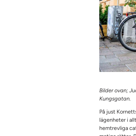
Bilder ovan; J
Kungsgatan.
På just Kornet
lägenheter i al
hemtrevliga ca