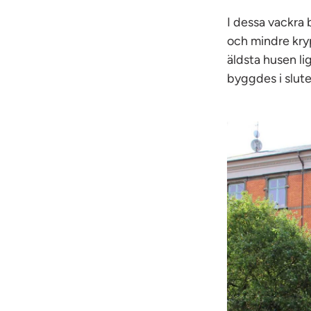
I dessa vackra 
och mindre kryp 
äldsta husen l
byggdes i slute