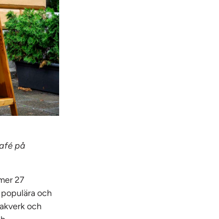
café på
mmer 27
t populära och
bakverk och