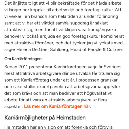
Det är jätteroligt att vi blir bekräftade för det hårda arbete
vi lägger ner kopplat till arbetsmiljö och företagskultur. Att
vi verkar i en bransch som hela tiden är under förändring
samt att vi har ett viktigt samhällsuppdrag är såklart
attraktivt i sig, men för att verkligen vara framgångsrika
behöver vi också erbjuda en god företagskultur kombinerat
med attraktiva förmåner, och det tycker jag vi lyckats med,
säger Helena De Geer Sahlberg, Head of People & Culture.
Om Karriärföretagen
Sedan 2011 presenterar Karriärföretagen varje år Sveriges
mest attraktiva arbetsgivare där de utvalda får titulera sig
som ett Karriärföretag under ett år. I processen granskar
och säkerställer expertpanelen att arbetsgivarna uppfyller
det som krävs och att man bedriver ett högkvalitativt
arbete för att vara en attraktiv arbetsgivare ur flera
aspekter.
Läs mer om Karriärföretagen här.
Karriärmöjligheter på Heimstaden
Heimstaden har en vision om att förenkla och förgylla