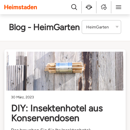
Heimstaden
Suche
Kundenservice
MyHome
Menü
Blog - HeimGarten
30 März, 2023
DIY: Insektenhotel aus
Konservendosen