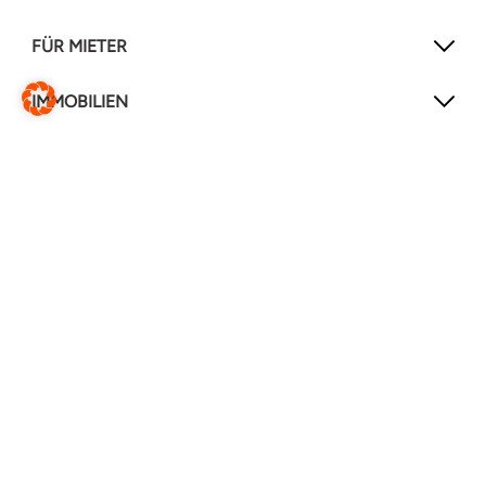
FÜR MIETER
IMMOBILIEN
NEWSLETTER
Mit unserem Newsletter verpassen Sie keine
Neuigkeiten mehr!
Jetzt anmelden
FOLGEN SIE UNS
Instagram
Facebook
LinkedIn
YouTube