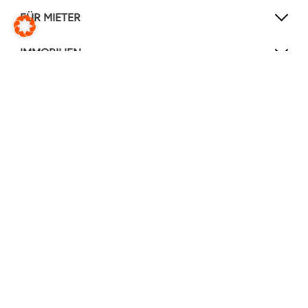
FÜR MIETER
IMMOBILIEN
NEWSLETTER
Mit unserem Newsletter verpassen Sie keine
Neuigkeiten mehr!
Jetzt anmelden
FOLGEN SIE UNS
Instagram
Facebook
LinkedIn
YouTube