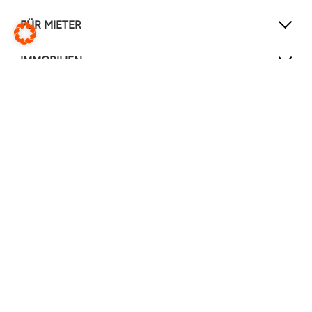
FÜR MIETER
IMMOBILIEN
NEWSLETTER
Mit unserem Newsletter verpassen Sie keine
Neuigkeiten mehr!
Jetzt anmelden
FOLGEN SIE UNS
Instagram
Facebook
LinkedIn
YouTube