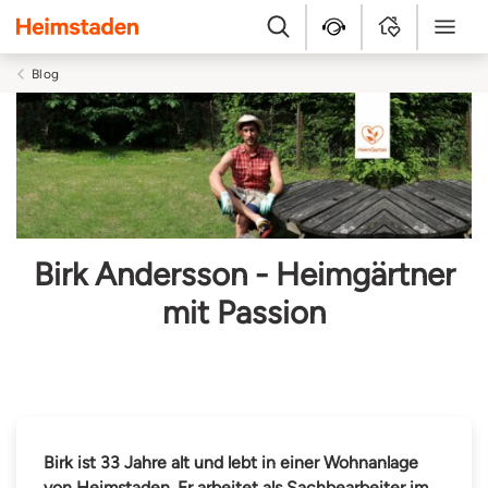
Heimstaden
Suche
Kundenservice
MyHome
Menü
Blog
Birk Andersson - Heimgärtner
mit Passion
Birk ist 33 Jahre alt und lebt
in einer Wohnanlage
von Heimstaden. Er arbeitet als Sachbearbeiter im